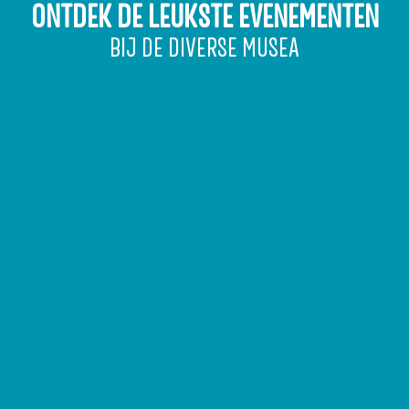
ONTDEK DE LEUKSTE EVENEMENTEN
m
b
BIJ DE DIVERSE MUSEA
a
c
h
t
e
n