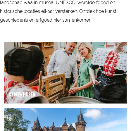
landschap waarin musea, UNESCO-werelderfgoed en
historische locaties elkaar versterken. Ontdek hoe kunst,
geschiedenis en erfgoed hier samenkomen:
S
t
r
e
e
k
STREEKMUSEA
m
u
K
s
a
e
s