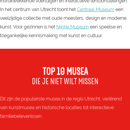
indrukwekkende voertuigen en interactieve tentoonstellingen.
In het centrum van Utrecht toont het
Centraal Museum
een
veelzijdige collectie met oude meesters, design en moderne
kunst. Voor gezinnen is het
Nijntje Museum
een speelse en
toegankelijke kennismaking met kunst en cultuur.
TOP 10 MUSEA
DIE JE NIET WILT MISSEN
Dit zijn de populairste musea in de regio Utrecht, variërend
van kunstmusea en historische locaties tot interactieve
familiebelevenissen.