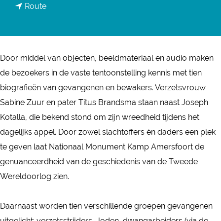
n
Route
a
a
r
a
T
r
e
Door middel van objecten, beeldmateriaal en audio maken
T
n
de bezoekers in de vaste tentoonstelling kennis met tien
e
t
biografieën van gevangenen en bewakers. Verzetsvrouw
n
o
Sabine Zuur en pater Titus Brandsma staan naast Joseph
t
o
Kotalla, die bekend stond om zijn wreedheid tijdens het
o
n
dagelijks appel. Door zowel slachtoffers én daders een plek
o
s
te geven laat Nationaal Monument Kamp Amersfoort de
n
t
genuanceerdheid van de geschiedenis van de Tweede
s
e
Wereldoorlog zien.
t
l
e
l
Daarnaast worden tien verschillende groepen gevangenen
l
i
uitgelicht: verzetsstrijders, Joden, dwangarbeiders (via de