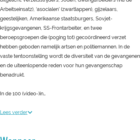
l
n
Arbeitseinsatz), ‘asocialen’ (zwartlappen), gijzelaars,
i
g
geestelijken, Amerikaanse staatsburgers, Sovjet-
n
N
krijgsgevangenen, SS-Frontarbeiter, en twee
g
a
beroepsgroepen die (poging tot) gecoördineerd verzet
N
t
hebben geboden namelijk artsen en politiemannen. In de
a
i
vaste tentoonstelling wordt de diversiteit van de gevangenen
t
o
en de uiteenlopende reden voor hun gevangenschap
i
n
benadrukt.
o
a
n
a
In de 100 (video-)in…
a
l
a
M
Lees verder
l
o
M
n
o