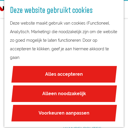
STREEKPRODUCTEN
o
Deze website gebruikt cookies
STREEKMUSEA
e
G
REGIOKAART
k
Deze website maakt gebruik van cookies (Functioneel,
a
NATUURGEBIEDEN
e
Analytisch, Marketing) die noodzakelijk zijn om de website
n
UNESCO WERELDERFGOED
n
zo goed mogelijk te laten functioneren. Door op
a
TENTOONSTELLING
JUBILEUM
accepteren te klikken, geef je aan hiermee akkoord te
a
NATIONAAL
gaan.
r
PLAN JE BEZOEK
d
MONUMENT KAMP
OVERNACHTEN
Alles accepteren
e
INTERACTIEVE KAART
AMERSFOORT
h
ZAKELIJKE LOCATIES
o
Alleen noodzakelijk
REGIO TIPS
m
e
ROUTES
Voorkeuren aanpassen
p
FIETSROUTES
a