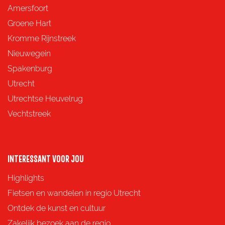
d
d
d
d
Amersfoort
e
e
e
e
Groene Hart
z
z
z
z
Kromme Rijnstreek
e
e
e
e
Nieuwegein
p
p
p
p
Spakenburg
a
a
a
a
Utrecht
g
g
g
g
Utrechtse Heuvelrug
i
i
i
i
Vechtstreek
n
n
n
n
a
a
a
a
o
o
o
o
INTERESSANT VOOR JOU
p
p
p
p
Highlights
F
X
e
W
Fietsen en wandelen in regio Utrecht
a
-
h
Ontdek de kunst en cultuur
c
m
a
Zakelijk bezoek aan de regio