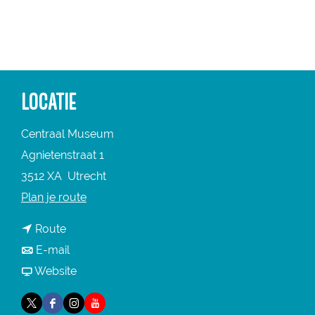
a
g
e
LOCATIE
Centraal Museum
Agnietenstraat 1
3512 XA
Utrecht
n
Plan je route
a
n
Route
a
a
n
E-mail
r
a
a
v
Website
C
r
a
a
e
X
F
I
Y
C
r
n