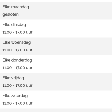
Elke maandag
M
l
u
gesloten
u
M
s
s
u
e
Elke dinsdag
e
s
u
11.00 - 17.00 uur
u
e
m
Elke woensdag
m
u
11.00 - 17.00 uur
m
Elke donderdag
11.00 - 17.00 uur
Elke vrijdag
11.00 - 17.00 uur
Elke zaterdag
11.00 - 17.00 uur