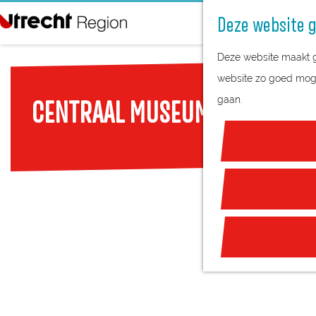
Deze website g
G
Deze website maakt ge
a
website zo goed mogel
n
gaan.
CENTRAAL MUSEUM
a
a
r
d
e
h
o
m
e
p