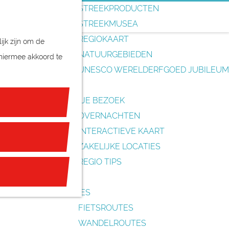
o
STREEKPRODUCTEN
e
STREEKMUSEA
k
REGIOKAART
ijk zijn om de
e
NATUURGEBIEDEN
 hiermee akkoord te
n
UNESCO WERELDERFGOED JUBILEUM
PLAN JE BEZOEK
OVERNACHTEN
INTERACTIEVE KAART
ZAKELIJKE LOCATIES
REGIO TIPS
ROUTES
FIETSROUTES
WANDELROUTES