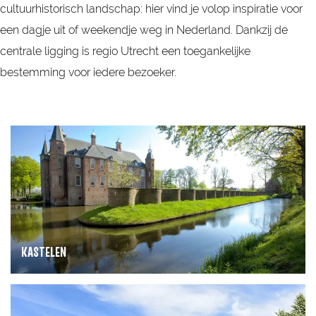
cultuurhistorisch landschap: hier vind je volop inspiratie voor
een dagje uit of weekendje weg in Nederland. Dankzij de
centrale ligging is regio Utrecht een toegankelijke
bestemming voor iedere bezoeker.
K
a
s
t
e
l
KASTELEN
e
n
Ontdek de mooiste kastelen en historische
F
buitenplaatsen in Regio Utrecht. Van imposante
i