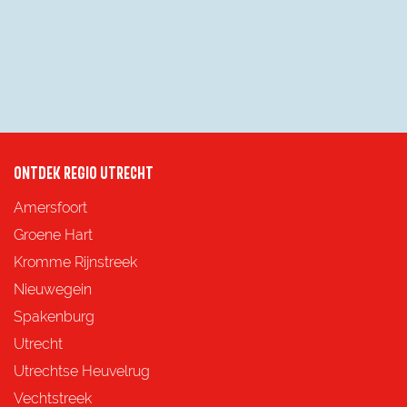
ONTDEK REGIO UTRECHT
Amersfoort
Groene Hart
Kromme Rijnstreek
Nieuwegein
Spakenburg
Utrecht
Utrechtse Heuvelrug
Vechtstreek