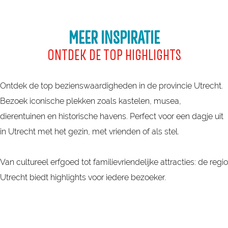
t
g
o
Lees het artikel
r
v
r
MEER INSPIRATIE
e
a
t
c
n
ONTDEK DE TOP HIGHLIGHTS
a
h
-
g
t
R
Ontdek de top bezienswaardigheden in de provincie Utrecht.
e
r
o
Bezoek iconische plekken zoals kastelen, musea,
N
e
a
dierentuinen en historische havens. Perfect voor een dagje uit
i
g
d
in Utrecht met het gezin, met vrienden of als stel.
e
i
t
u
o
r
Van cultureel erfgoed tot familievriendelijke attracties: de regio
w
i
Utrecht biedt highlights voor iedere bezoeker.
e
p
H
U
o
t
l