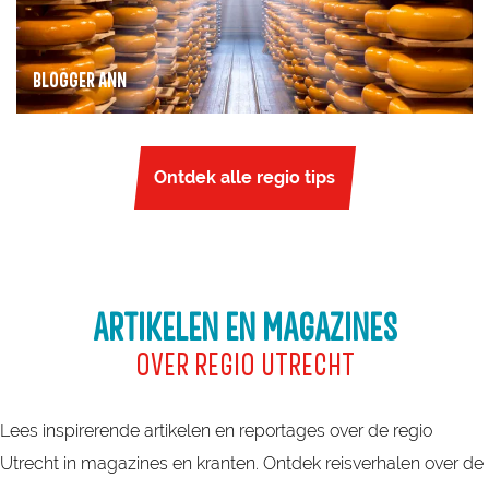
g
g
e
e
BLOGGER ANN
r
A
n
Ontdek alle regio tips
n
ARTIKELEN EN MAGAZINES
OVER REGIO UTRECHT
Lees inspirerende artikelen en reportages over de regio
Utrecht in magazines en kranten. Ontdek reisverhalen over de