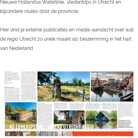
Nieuwe Hollandse Waterlinie, stedentrips in Utrecht en
bijzondere routes door de provincie.
Hier vind je externe publicaties en media-aandacht over wat
de regio Utrecht zo uniek maakt als bestemming in het hart
van Nederland.
A
D
Z
o
m
e
AD ZOMERSPECIAL - SPREAD UTRECHT REGIO
r