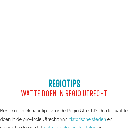
a
g
e
REGIOTIPS
WAT TE DOEN IN REGIO UTRECHT
Ben je op zoek naar tips voor de Regio Utrecht? Ontdek wat te
doen in de provincie Utrecht: van
historische steden
en
sfeervolle dorpen tot
natuurgebieden
,
kastelen
en