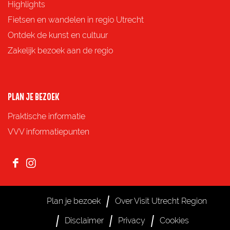
Highlights
Fietsen en wandelen in regio Utrecht
Ontdek de kunst en cultuur
Zakelijk bezoek aan de regio
PLAN JE BEZOEK
Praktische informatie
VVV informatiepunten
F
I
a
n
c
s
Plan je bezoek
Over Visit Utrecht Region
e
t
Disclaimer
Privacy
Cookies