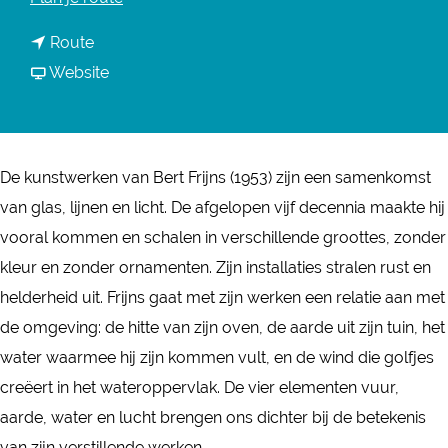
a
n
Route
a
a
v
Website
r
a
a
E
r
n
l
E
E
e
De kunstwerken van Bert Frijns (1953) zijn een samenkomst
l
l
m
van glas, lijnen en licht. De afgelopen vijf decennia maakte hij
e
e
e
vooral kommen en schalen in verschillende groottes, zonder
m
m
n
kleur en zonder ornamenten. Zijn installaties stralen rust en
e
e
t
helderheid uit. Frijns gaat met zijn werken een relatie aan met
n
n
e
de omgeving: de hitte van zijn oven, de aarde uit zijn tuin, het
t
t
n
water waarmee hij zijn kommen vult, en de wind die golfjes
e
e
-
creëert in het wateroppervlak. De vier elementen vuur,
n
n
V
aarde, water en lucht brengen ons dichter bij de betekenis
-
-
e
van zijn verstillende werken.