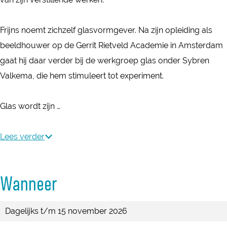
V
V
r
e
e
s
Frijns noemt zichzelf glasvormgever. Na zijn opleiding als
r
r
t
beeldhouwer op de Gerrit Rietveld Academie in Amsterdam
s
s
i
gaat hij daar verder bij de werkgroep glas onder Sybren
t
t
l
Valkema, die hem stimuleert tot experiment.
i
i
l
l
l
e
Glas wordt zijn …
l
l
n
e
e
d
Lees verder
n
n
w
d
d
e
w
w
Wanneer
r
e
e
k
r
r
Dagelijks t/m 15 november 2026
v
k
k