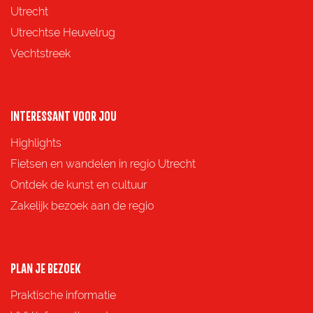
a
a
a
a
Utrecht
g
g
g
g
Utrechtse Heuvelrug
i
i
i
i
Vechtstreek
n
n
n
n
a
a
a
a
o
o
o
o
INTERESSANT VOOR JOU
p
p
p
p
Highlights
F
X
e
W
Fietsen en wandelen in regio Utrecht
a
-
h
Ontdek de kunst en cultuur
c
m
a
Zakelijk bezoek aan de regio
e
a
t
b
i
s
o
l
A
PLAN JE BEZOEK
o
p
Praktische informatie
k
p