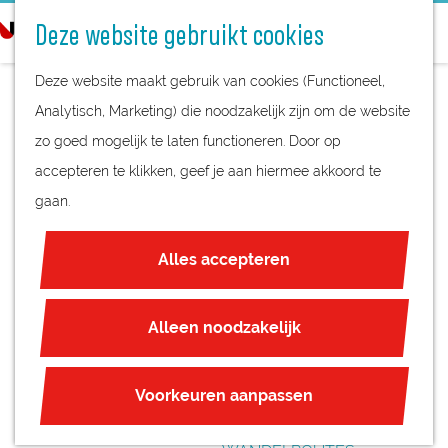
STREEKPRODUCTEN
o
Deze website gebruikt cookies
STREEKMUSEA
e
G
REGIOKAART
k
Deze website maakt gebruik van cookies (Functioneel,
a
NATUURGEBIEDEN
e
Analytisch, Marketing) die noodzakelijk zijn om de website
n
UNESCO WERELDERFGOED
n
zo goed mogelijk te laten functioneren. Door op
a
ELEMENTEN -
JUBILEUM
accepteren te klikken, geef je aan hiermee akkoord te
a
VERSTILLEND
gaan.
r
PLAN JE BEZOEK
d
WERK VAN BERT
OVERNACHTEN
Alles accepteren
e
INTERACTIEVE KAART
FRIJNS
h
ZAKELIJKE LOCATIES
o
Alleen noodzakelijk
REGIO TIPS
m
e
ROUTES
Voorkeuren aanpassen
p
FIETSROUTES
a