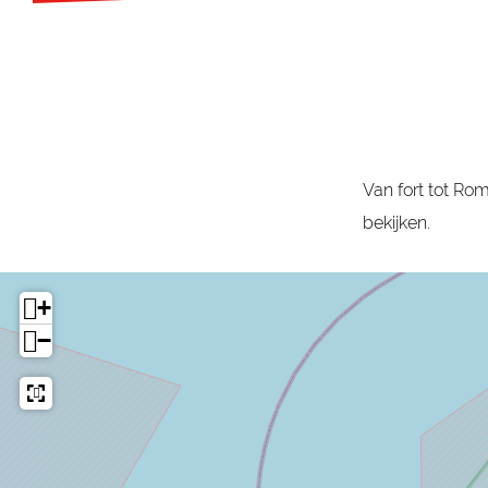
Van fort tot Ro
bekijken.
+
−