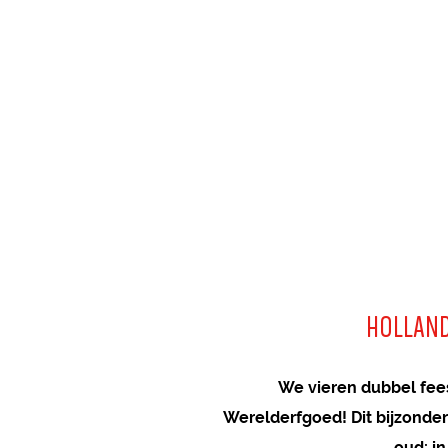
a
g
e
HOLLAND
We vieren dubbel fees
Werelderfgoed! Dit bijzonder
oud: in