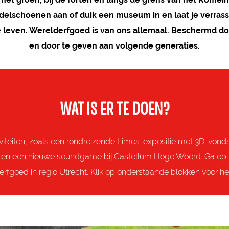
andelschoenen aan of duik een museum in en laat je verras
 leven. Werelderfgoed is van ons allemaal. Beschermd 
en door te geven aan volgende generaties.
WAT IS ER TE DOEN?
tiviteiten, zoals een rondreizende Limes-expositie met 3D-von
is’ en een nieuwe soundgame bij Castellum Hoge Woerd. Ga op
erfgoed in regio Utrecht. Klik op onderstaande blokken voor h