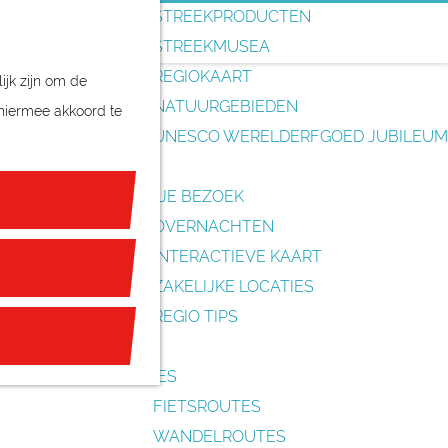
o
STREEKPRODUCTEN
e
STREEKMUSEA
k
REGIOKAART
ijk zijn om de
e
NATUURGEBIEDEN
 hiermee akkoord te
n
UNESCO WERELDERFGOED JUBILEUM
PLAN JE BEZOEK
OVERNACHTEN
INTERACTIEVE KAART
ZAKELIJKE LOCATIES
REGIO TIPS
ROUTES
FIETSROUTES
WANDELROUTES