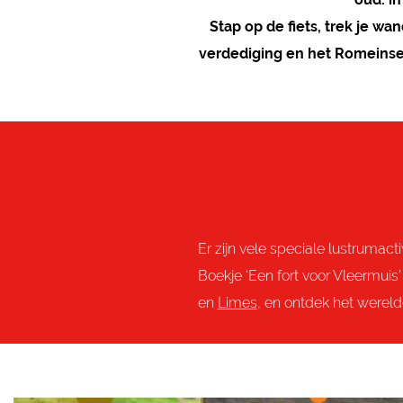
Stap op de fiets, trek je w
verdediging en het Romeinse
Er zijn vele speciale lustrumac
Boekje ‘Een fort voor Vleermu
en
Limes
, en ontdek het wereld