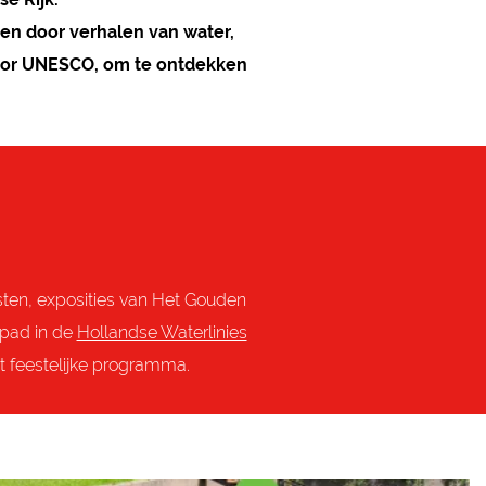
sen door verhalen van water,
door UNESCO, om te ontdekken
dsten, exposities van Het Gouden
 pad in de
Hollandse Waterlinies
et feestelijke programma.