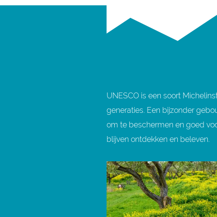
i
Bekijk activiteiten & routes
e
n
n
i
s
e
v
s
a
n
UNESCO is een soort Michelins
h
generaties. Een bijzonder gebo
e
om te beschermen en goed voor 
t
blijven ontdekken en beleven.
R
o
m
e
i
n