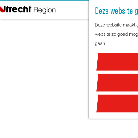
Deze website g
G
Deze website maakt ge
a
website zo goed mogel
n
gaan.
a
a
r
d
e
h
o
m
e
p