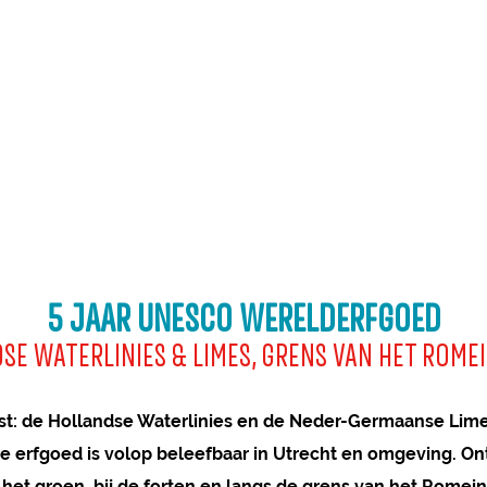
5 JAAR UNESCO WERELDERFGOED
SE WATERLINIES & LIMES, GRENS VAN HET ROMEI
t: de Hollandse Waterlinies en de Neder-Germaanse Limes
e erfgoed is volop beleefbaar in Utrecht en omgeving. Ont
 het groen, bij de forten en langs de grens van het Romein