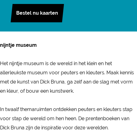
j
n
a
n
i
n
n
n
Bestel nu kaarten
i
c
s
j
i
i
t
j
e
t
n
j
j
j
n
b
a
t
n
n
e
t
o
g
j
t
t
nijntje museum
m
j
o
r
e
j
j
u
e
k
a
m
e
e
Het nijntje museum is de wereld in het klein en het
s
m
n
m
u
m
m
allerleukste museum voor peuters en kleuters. Maak kennis
e
u
i
n
s
u
u
met de kunst van Dick Bruna, ga zelf aan de slag met vorm
u
s
j
i
e
s
s
en kleur, of bouw een kunstwerk.
m
e
n
j
u
e
e
u
t
n
m
u
u
In twaalf themaruimten ontdekken peuters en kleuters stap
m
j
t
m
m
voor stap de wereld om hen heen. De prentenboeken van
e
j
Dick Bruna zijn de inspiratie voor deze werelden.
m
e