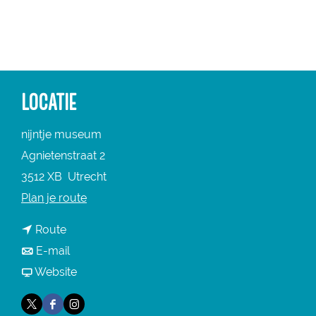
a
g
e
LOCATIE
nijntje museum
Agnietenstraat 2
3512 XB
Utrecht
n
Plan je route
a
n
Route
a
a
n
E-mail
r
a
a
v
Website
n
r
a
a
i
X
F
I
n
r
n