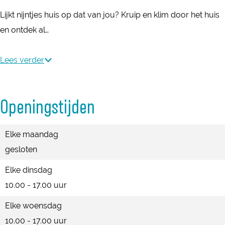
u
m
Lijkt nijntjes huis op dat van jou? Kruip en klim door het huis
s
u
en ontdek al…
e
s
u
e
Lees verder
m
u
m
Openingstijden
Elke maandag
gesloten
Elke dinsdag
10.00 - 17.00 uur
Elke woensdag
10.00 - 17.00 uur