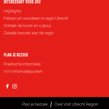
o
o
o
o
INTERESSANT VOOR JOU
p
p
p
p
Highlights
F
X
e
W
Fietsen en wandelen in regio Utrecht
a
-
h
Ontdek de kunst en cultuur
c
m
a
Zakelijk bezoek aan de regio
e
a
t
b
i
s
o
l
A
PLAN JE BEZOEK
o
p
Praktische informatie
k
p
VVV informatiepunten
F
I
a
n
c
s
Plan je bezoek
Over Visit Utrecht Region