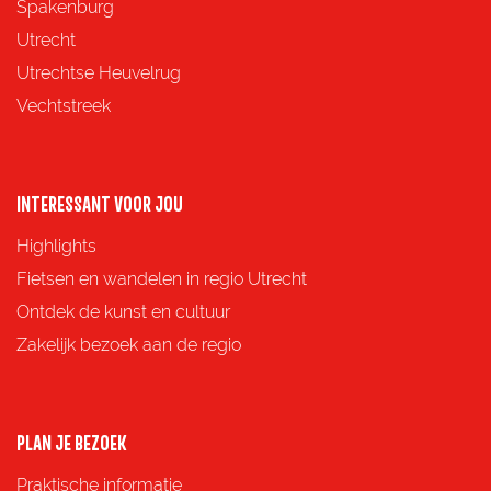
p
p
p
p
Spakenburg
a
a
a
a
Utrecht
g
g
g
g
Utrechtse Heuvelrug
i
i
i
i
Vechtstreek
n
n
n
n
a
a
a
a
o
o
o
o
INTERESSANT VOOR JOU
p
p
p
p
Highlights
F
X
e
W
Fietsen en wandelen in regio Utrecht
a
-
h
Ontdek de kunst en cultuur
c
m
a
Zakelijk bezoek aan de regio
e
a
t
b
i
s
o
l
A
PLAN JE BEZOEK
o
p
Praktische informatie