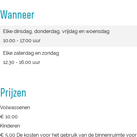
o
f
Wanneer
r
o
t
r
Elke dinsdag, donderdag, vrijdag en woensdag
-
t
10.00 - 17.00 uur
G
-
r
Elke zaterdag en zondag
G
e
12.30 - 16.00 uur
r
b
e
b
b
e
Prijzen
b
l
e
i
Volwassenen
l
n
€ 10,00
i
i
Kinderen
n
e
€ 5,00 De kosten voor het gebruik van de binnenruimte voor 