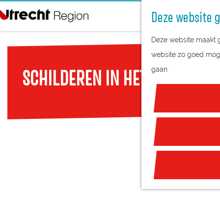
Deze website g
G
Deze website maakt ge
a
website zo goed mogel
n
gaan.
SCHILDEREN IN HET FORT - G
a
a
r
d
e
h
o
m
e
p