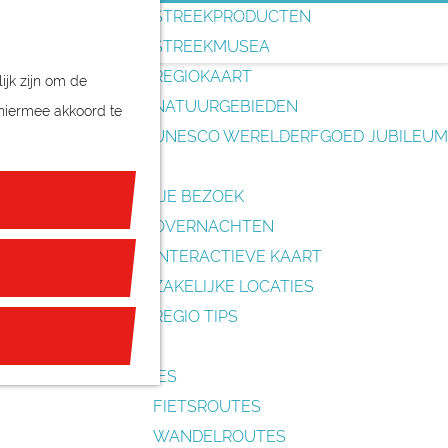
o
STREEKPRODUCTEN
e
STREEKMUSEA
k
REGIOKAART
ijk zijn om de
e
NATUURGEBIEDEN
 hiermee akkoord te
n
UNESCO WERELDERFGOED JUBILEUM
PLAN JE BEZOEK
OVERNACHTEN
INTERACTIEVE KAART
ZAKELIJKE LOCATIES
REGIO TIPS
ROUTES
FIETSROUTES
WANDELROUTES