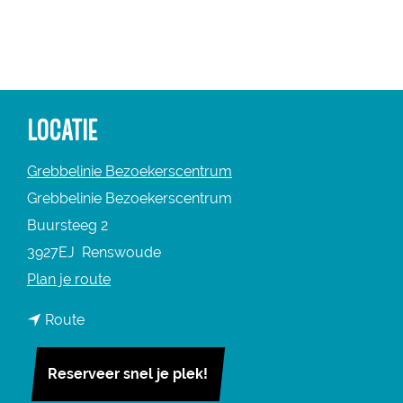
a
g
e
LOCATIE
Grebbelinie Bezoekerscentrum
Grebbelinie Bezoekerscentrum
Buursteeg 2
3927EJ
Renswoude
n
Plan je route
a
n
Route
a
a
r
a
Reserveer snel je plek!
S
r