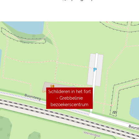
Schilderen in het fort
- Grebbelinie
bezoekerscentrum