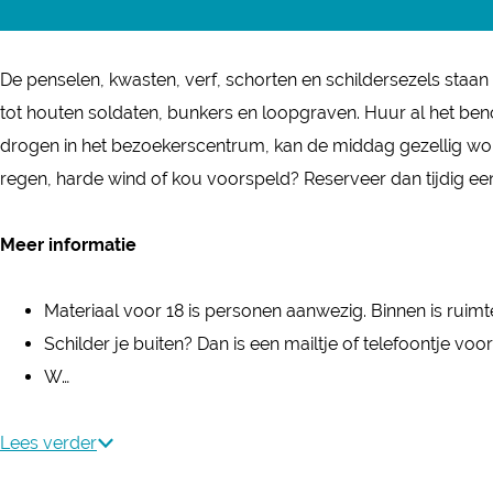
c
S
h
c
i
De penselen, kwasten, verf, schorten en schildersezels staan 
h
l
tot houten soldaten, bunkers en loopgraven. Huur al het benodig
i
d
drogen in het bezoekerscentrum, kan de middag gezellig wor
l
e
regen, harde wind of kou voorspeld? Reserveer dan tijdig ee
d
r
e
e
Meer informatie
r
n
e
i
Materiaal voor 18 is personen aanwezig. Binnen is ruim
n
n
Schilder je buiten? Dan is een mailtje of telefoontje voor
i
h
W…
n
e
h
t
Lees verder
e
f
t