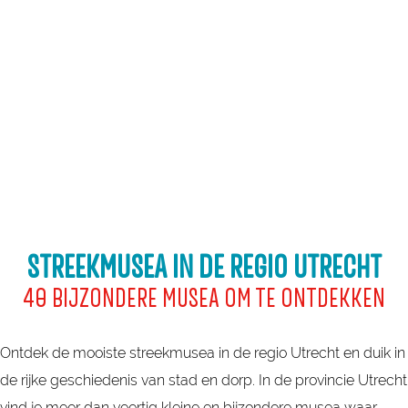
a
g
e
STREEKMUSEA IN DE REGIO UTRECHT
40 BIJZONDERE MUSEA OM TE ONTDEKKEN
Ontdek de mooiste streekmusea in de regio Utrecht en duik in
de rijke geschiedenis van stad en dorp. In de provincie Utrecht
vind je meer dan veertig kleine en bijzondere musea waar