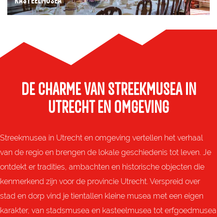
KASTEELMUSEA
l
m
Beleef historie in kasteelmusea in de provincie
u
Utrecht en ontdek kastelen, buitenplaatsen en
s
eeuwenoude verhalen uit de regio.
e
a
DE CHARME VAN STREEKMUSEA IN
Ontdek de kasteelmusea
UTRECHT EN OMGEVING
Streekmusea in Utrecht en omgeving vertellen het verhaal
van de regio en brengen de lokale geschiedenis tot leven. Je
ontdekt er tradities, ambachten en historische objecten die
kenmerkend zijn voor de provincie Utrecht. Verspreid over
stad en dorp vind je tientallen kleine musea met een eigen
karakter, van stadsmusea en kasteelmusea tot erfgoedmusea