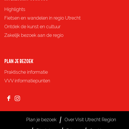
a
n
Highlights
a
i
Fietsen en wandelen in regio Utrecht
t
e
Ontdek de kunst en cultuur
s
s
Zakelijk bezoek aan de regio
e
n
PLAN JE BEZOEK
Praktische informatie
VVV informatiepunten
F
I
a
n
c
s
Plan je bezoek
Over Visit Utrecht Region
e
t