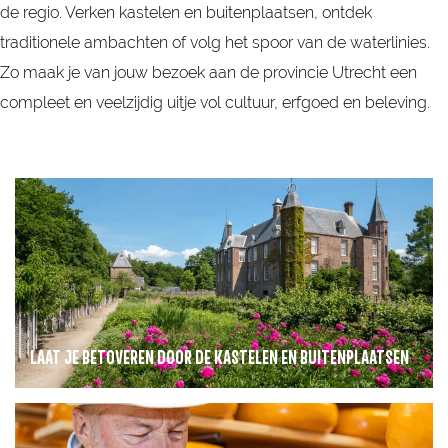
de regio. Verken kastelen en buitenplaatsen, ontdek
traditionele ambachten of volg het spoor van de waterlinies.
Zo maak je van jouw bezoek aan de provincie Utrecht een
compleet en veelzijdig uitje vol cultuur, erfgoed en beleving.
L
a
a
t
j
e
LAAT JE BETOVEREN DOOR DE KASTELEN EN BUITENPLAATSEN
b
e
O
t
n