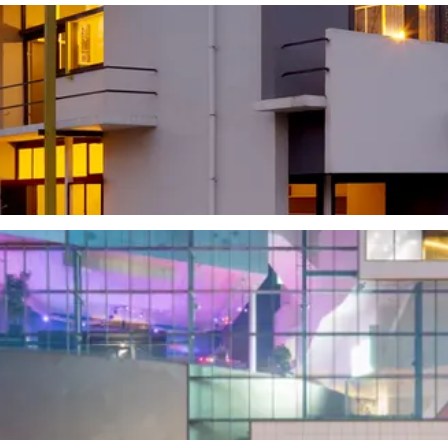
iaan in zijn geboortestad Amersfoort.
goed en een must voor liefhebbers van architectuur en design