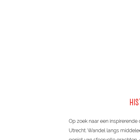
a
g
e
HIS
Op zoek naar een inspirerende 
Utrecht. Wandel langs middele
geniet van sfeervolle grachten,