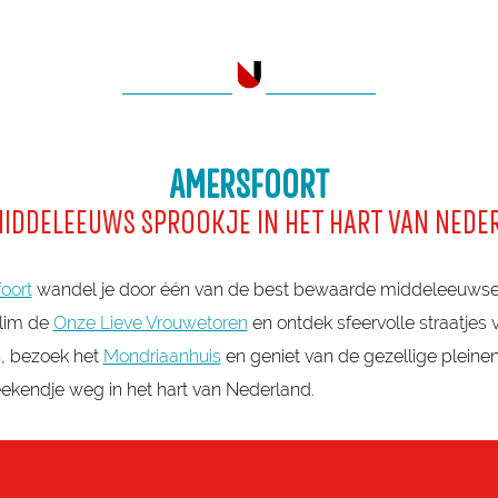
 concerten, festivals en een levendige muziekscene.
___________
___________
AMERSFOORT
MIDDELEEUWS SPROOKJE IN HET HART VAN NEDE
oort
wandel je door één van de best bewaarde middeleeuwse
klim de
Onze Lieve Vrouwetoren
en ontdek sfeervolle straatjes 
n, bezoek het
Mondriaanhuis
en geniet van de gezellige pleine
ekendje weg in het hart van Nederland.