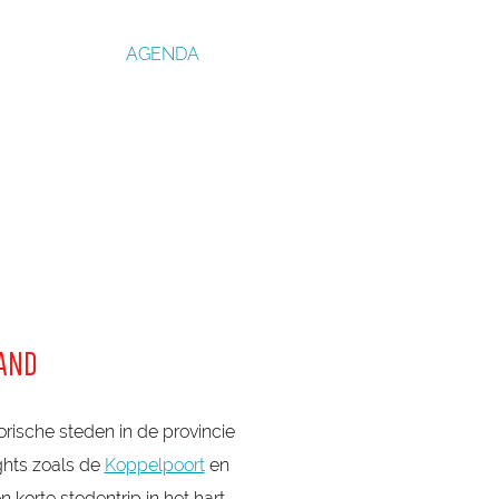
AGENDA
LAND
torische steden in de provincie
ghts zoals de
Koppelpoort
en
korte stedentrip in het hart