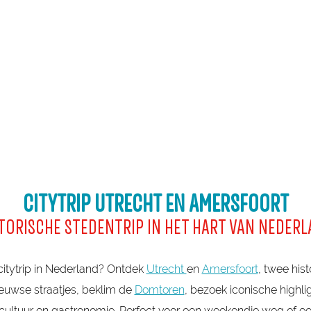
CITYTRIP UTRECHT EN AMERSFOORT
TORISCHE STEDENTRIP IN HET HART VAN NEDER
citytrip in Nederland? Ontdek
Utrecht
en
Amersfoort
, twee his
euwse straatjes, beklim de
Domtoren
, bezoek iconische highli
 cultuur en gastronomie. Perfect voor een weekendje weg of een 