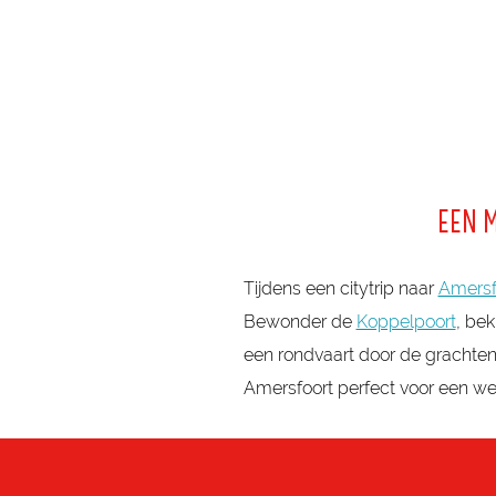
r
TivoliVredenburg is dé culturele hotspot van Utrecht voor
R
e
H
d
U
e
I
n
S
b
u
EEN 
r
g
Tijdens een citytrip naar
Amersf
Bewonder de
Koppelpoort
, be
een rondvaart door de grachte
Amersfoort perfect voor een we