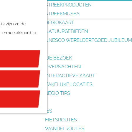
o
STREEKPRODUCTEN
e
STREEKMUSEA
k
REGIOKAART
ijk zijn om de
e
NATUURGEBIEDEN
 hiermee akkoord te
n
UNESCO WERELDERFGOED JUBILEUM
PLAN JE BEZOEK
OVERNACHTEN
INTERACTIEVE KAART
ZAKELIJKE LOCATIES
REGIO TIPS
ROUTES
FIETSROUTES
WANDELROUTES