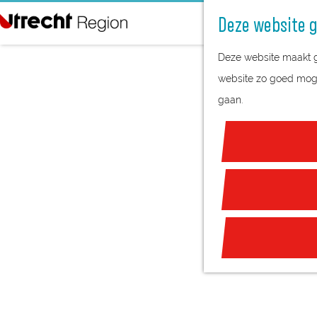
Deze website g
G
Deze website maakt ge
a
website zo goed mogel
n
gaan.
a
a
r
d
e
h
o
m
e
p