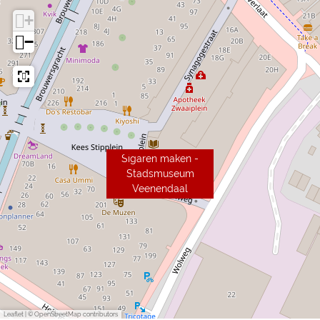
+
−
Sigaren maken -
Stadsmuseum
Veenendaal
Leaflet
|
© OpenStreetMap contributors