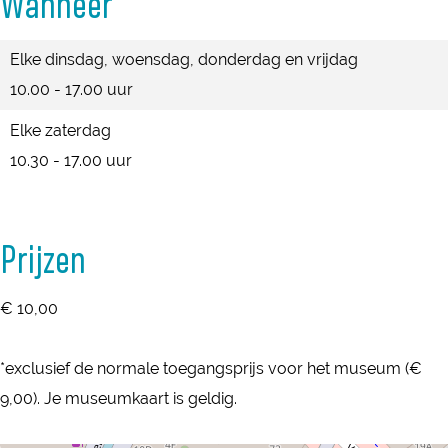
Wanneer
a
d
n
n
e
e
n
a
a
d
e
n
e
d
Elke dinsdag, woensdag, donderdag en vrijdag
l
a
a
n
e
n
a
10.00 - 17.00 uur
l
a
d
n
e
a
l
a
d
n
Elke zaterdag
l
a
a
d
10.30 - 17.00 uur
l
a
a
l
a
l
Prijzen
€ 10,00
*exclusief de normale toegangsprijs voor het museum (€
9,00). Je museumkaart is geldig.