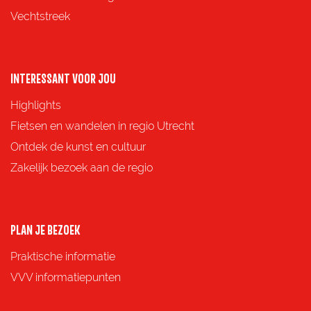
i
i
i
i
Vechtstreek
n
n
n
n
a
a
a
a
o
o
o
o
INTERESSANT VOOR JOU
p
p
p
p
Highlights
F
X
e
W
Fietsen en wandelen in regio Utrecht
a
-
h
Ontdek de kunst en cultuur
c
m
a
Zakelijk bezoek aan de regio
e
a
t
b
i
s
o
l
A
PLAN JE BEZOEK
o
p
Praktische informatie
k
p
VVV informatiepunten