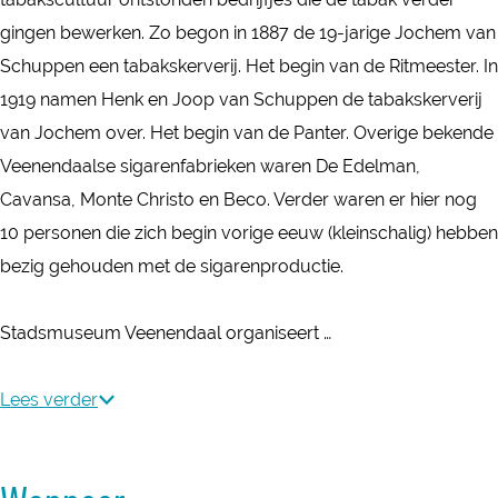
t
s
d
a
S
-
n
gingen bewerken. Zo begon in 1887 de 19-jarige Jochem van
a
m
s
d
t
S
-
Schuppen een tabakskerverij. Het begin van de Ritmeester. In
d
u
m
s
a
t
S
1919 namen Henk en Joop van Schuppen de tabakskerverij
s
s
u
m
d
a
t
van Jochem over. Het begin van de Panter. Overige bekende
m
e
s
u
s
d
a
Veenendaalse sigarenfabrieken waren De Edelman,
u
u
e
s
m
s
d
Cavansa, Monte Christo en Beco. Verder waren er hier nog
s
m
u
e
u
m
s
10 personen die zich begin vorige eeuw (kleinschalig) hebben
e
V
m
u
s
u
m
bezig gehouden met de sigarenproductie.
u
e
V
m
e
s
u
m
e
e
V
u
e
s
Stadsmuseum Veenendaal organiseert …
V
n
e
e
m
u
e
e
e
n
e
V
m
u
Lees verder
e
n
e
n
e
V
m
n
d
n
e
e
e
V
e