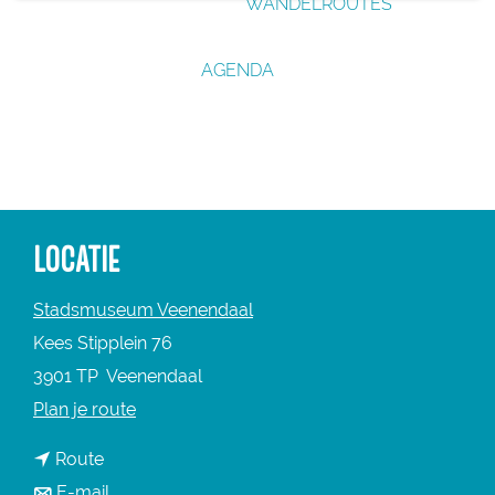
WANDELROUTES
g
e
AGENDA
LOCATIE
Stadsmuseum Veenendaal
Kees Stipplein 76
3901 TP
Veenendaal
n
Plan je route
a
n
Route
a
a
n
E-mail