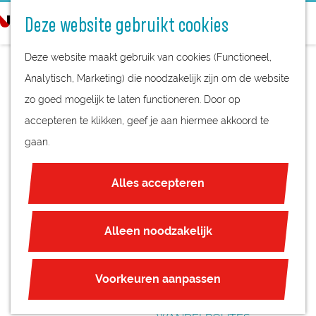
STREEKPRODUCTEN
o
Deze website gebruikt cookies
STREEKMUSEA
e
G
REGIOKAART
k
Deze website maakt gebruik van cookies (Functioneel,
a
NATUURGEBIEDEN
e
Analytisch, Marketing) die noodzakelijk zijn om de website
n
UNESCO WERELDERFGOED
n
zo goed mogelijk te laten functioneren. Door op
a
SIGAREN MAKEN -
JUBILEUM
accepteren te klikken, geef je aan hiermee akkoord te
a
STADSMUSEUM
gaan.
r
PLAN JE BEZOEK
d
VEENENDAAL
OVERNACHTEN
Alles accepteren
e
INTERACTIEVE KAART
h
ZAKELIJKE LOCATIES
o
Alleen noodzakelijk
REGIO TIPS
m
e
ROUTES
Voorkeuren aanpassen
p
FIETSROUTES
a