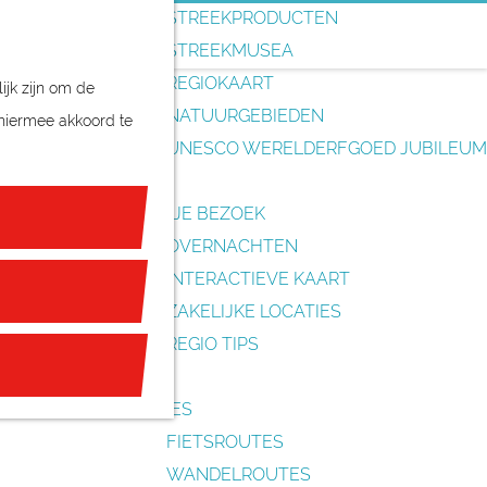
o
STREEKPRODUCTEN
e
STREEKMUSEA
k
REGIOKAART
ijk zijn om de
e
NATUURGEBIEDEN
 hiermee akkoord te
n
UNESCO WERELDERFGOED JUBILEUM
PLAN JE BEZOEK
OVERNACHTEN
Utrecht? Op
INTERACTIEVE KAART
venementen
ZAKELIJKE LOCATIES
omen, ontmoet de
REGIO TIPS
 houtbewerking.
ROUTES
FIETSROUTES
WANDELROUTES