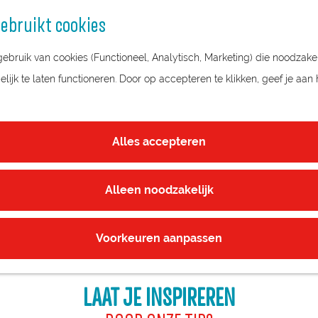
ebruikt cookies
bruik van cookies (Functioneel, Analytisch, Marketing) die noodzakel
ijk te laten functioneren. Door op accepteren te klikken, geef je aan
DIT IS ER TE DOEN
BELEEF HET VAKMANSCHAP
Alles accepteren
e allemaal kunt doen rondom Hollandse ambachten in Regio 
d je een compleet overzicht van activiteiten, workshops en e
Alleen noodzakelijk
 centraal staat. Leer hoe traditionele technieken tot leven k
lf aan de slag met bijvoorbeeld pottenbakken, kaasmaken of
Voorkeuren aanpassen
LAAT JE INSPIREREN