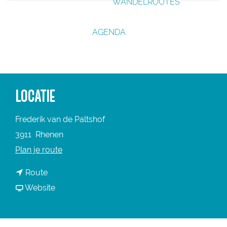
WANDELROUTES
g
e
AGENDA
LOCATIE
Frederik van de Paltshof
3911
Rhenen
n
Plan je route
a
n
Route
a
a
v
Website
r
a
a
W
r
n
e