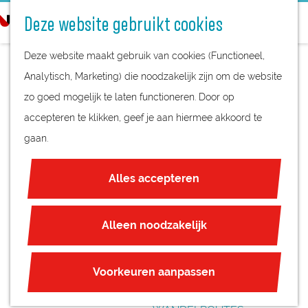
STREEKPRODUCTEN
o
Deze website gebruikt cookies
STREEKMUSEA
e
G
REGIOKAART
k
Deze website maakt gebruik van cookies (Functioneel,
a
NATUURGEBIEDEN
e
Analytisch, Marketing) die noodzakelijk zijn om de website
n
UNESCO WERELDERFGOED
n
zo goed mogelijk te laten functioneren. Door op
a
WEEKMARKT
JUBILEUM
accepteren te klikken, geef je aan hiermee akkoord te
a
RHENEN
gaan.
r
PLAN JE BEZOEK
d
OVERNACHTEN
Alles accepteren
e
INTERACTIEVE KAART
h
ZAKELIJKE LOCATIES
o
Alleen noodzakelijk
REGIO TIPS
m
e
ROUTES
Voorkeuren aanpassen
p
FIETSROUTES
a