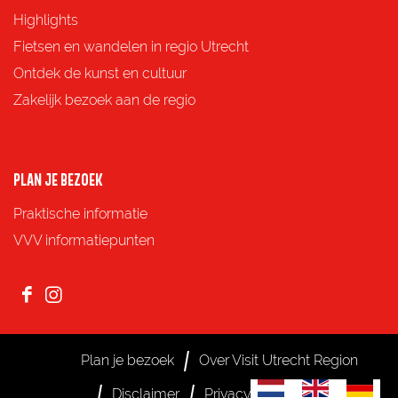
p
p
p
p
Highlights
F
X
e
W
Fietsen en wandelen in regio Utrecht
a
-
h
Ontdek de kunst en cultuur
c
m
a
Zakelijk bezoek aan de regio
e
a
t
b
i
s
o
l
A
PLAN JE BEZOEK
o
p
Praktische informatie
k
p
VVV informatiepunten
F
I
a
n
c
s
Plan je bezoek
Over Visit Utrecht Region
e
t
S
G
G
Disclaimer
Privacy
Cookies