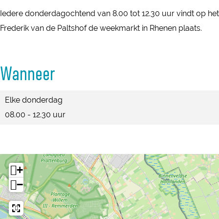
W
W
e
Iedere donderdagochtend van 8.00 tot 12.30 uur vindt op het
e
e
k
Frederik van de Paltshof de weekmarkt in Rhenen plaats.
e
e
m
k
k
a
m
m
Wanneer
r
a
a
k
r
r
Elke donderdag
t
k
k
08.00 - 12.30 uur
R
t
t
h
R
R
e
h
h
n
e
e
+
e
n
n
−
n
e
e
n
n