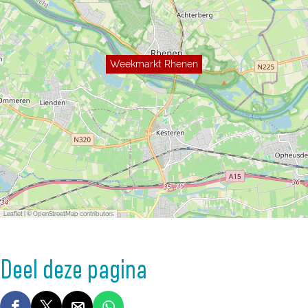
Weekmarkt Rhenen
Leaflet
|
© OpenStreetMap contributors
Deel deze pagina