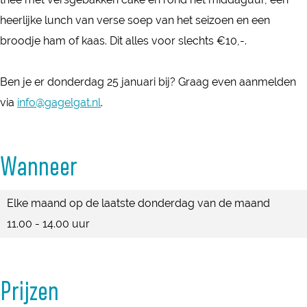
j
b
n
e
j
heerlijke lunch van verse soep van het seizoen en een
d
i
b
n
d
broodje ham of kaas. Dit alles voor slechts €10,-.
e
j
i
b
e
b
d
j
i
b
Ben je er donderdag 25 januari bij? Graag even aanmelden
o
e
d
j
o
via
info@gagelgat.nl
.
e
b
e
d
e
r
o
b
e
r
-
e
o
b
Wanneer
-
B
r
e
o
B
o
-
r
e
Elke maand op de laatste donderdag van de maand
o
e
B
-
r
11.00 - 14.00 uur
e
r
o
B
-
r
d
e
o
B
d
e
r
e
o
Prijzen
e
r
d
r
e