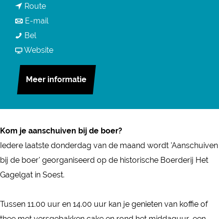
n
Route
a
a
n
E-mail
r
A
a
a
Bel
A
a
r
a
v
Website
a
n
A
r
a
n
s
a
A
n
Meer informatie
s
c
n
a
A
c
h
s
n
a
h
u
c
s
n
u
Kom je aanschuiven bij de boer?
i
h
c
s
i
Iedere laatste donderdag van de maand wordt 'Aanschuiven
v
u
h
c
v
bij de boer' georganiseerd op de historische Boerderij Het
e
i
u
h
e
Gagelgat in Soest.
n
v
i
u
n
b
e
v
i
b
Tussen 11.00 uur en 14.00 uur kan je genieten van koffie of
i
n
e
v
i
thee met versgebakken cake en rond het middaguur, een