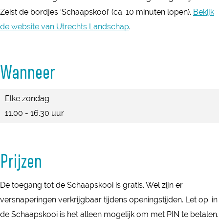
e
s
e
d
e
Zeist de bordjes ‘Schaapskooi’ (ca. 10 minuten lopen).
Bekijk
i
t
s
e
i
de website van Utrechts Landschap
.
n
e
t
s
n
i
e
t
n
i
e
Wanneer
n
i
n
Elke zondag
11.00 - 16.30 uur
Prijzen
De toegang tot de Schaapskooi is gratis. Wel zijn er
versnaperingen verkrijgbaar tijdens openingstijden. Let op: in
de Schaapskooi is het alleen mogelijk om met PIN te betalen.