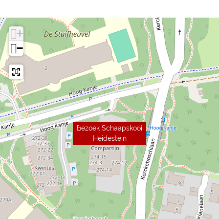
+
−
Bezoek Schaapskooi
Heidestein