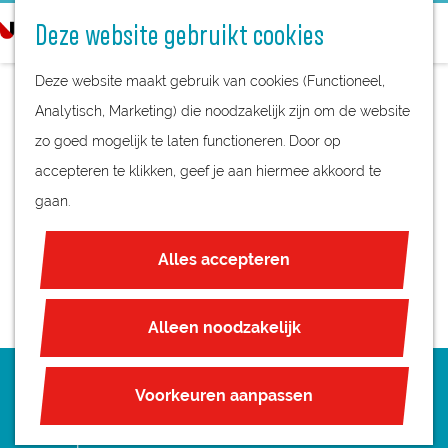
STREEKPRODUCTEN
o
Deze website gebruikt cookies
STREEKMUSEA
e
G
REGIOKAART
k
Deze website maakt gebruik van cookies (Functioneel,
a
NATUURGEBIEDEN
e
Analytisch, Marketing) die noodzakelijk zijn om de website
n
UNESCO WERELDERFGOED
n
zo goed mogelijk te laten functioneren. Door op
a
BEZOEK
JUBILEUM
accepteren te klikken, geef je aan hiermee akkoord te
a
SCHAAPSKOOI
gaan.
r
PLAN JE BEZOEK
d
HEIDESTEIN
OVERNACHTEN
Alles accepteren
e
INTERACTIEVE KAART
h
ZAKELIJKE LOCATIES
o
Alleen noodzakelijk
REGIO TIPS
m
e
LOCATIE
ROUTES
Voorkeuren aanpassen
p
FIETSROUTES
Schaapskooi Heidestein
a