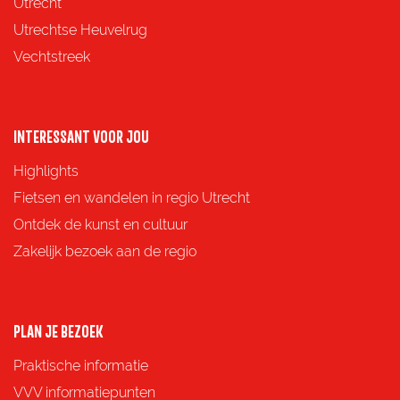
a
a
a
a
Utrecht
g
g
g
g
Utrechtse Heuvelrug
i
i
i
i
Vechtstreek
n
n
n
n
a
a
a
a
o
o
o
o
INTERESSANT VOOR JOU
p
p
p
p
Highlights
F
X
e
W
Fietsen en wandelen in regio Utrecht
a
-
h
Ontdek de kunst en cultuur
c
m
a
Zakelijk bezoek aan de regio
e
a
t
b
i
s
o
l
A
PLAN JE BEZOEK
o
p
Praktische informatie
k
p
VVV informatiepunten