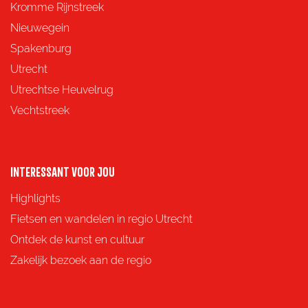
z
z
z
z
Kromme Rijnstreek
e
e
e
e
Nieuwegein
p
p
p
p
Spakenburg
a
a
a
a
Utrecht
g
g
g
g
Utrechtse Heuvelrug
i
i
i
i
Vechtstreek
n
n
n
n
a
a
a
a
o
o
o
o
INTERESSANT VOOR JOU
p
p
p
p
Highlights
F
X
e
W
Fietsen en wandelen in regio Utrecht
a
-
h
Ontdek de kunst en cultuur
c
m
a
Zakelijk bezoek aan de regio
e
a
t
b
i
s