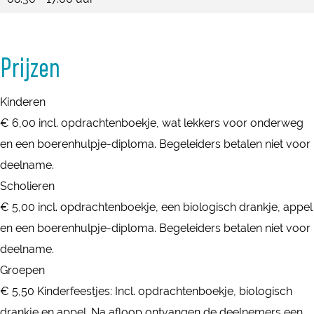
e
a
R
e
e
n
v
a
R
n
s
e
v
a
s
Prijzen
t
n
e
v
t
e
s
n
e
e
Kinderen
i
t
s
n
i
€ 6,00 incl. opdrachtenboekje, wat lekkers voor onderweg
n
e
t
s
n
en een boerenhulpje-diploma. Begeleiders betalen niet voor
i
e
t
deelname.
n
i
e
Scholieren
n
i
€ 5,00 incl. opdrachtenboekje, een biologisch drankje, appel
n
en een boerenhulpje-diploma. Begeleiders betalen niet voor
deelname.
Groepen
€ 5,50 Kinderfeestjes: Incl. opdrachtenboekje, biologisch
drankje en appel. Na afloop ontvangen de deelnemers een