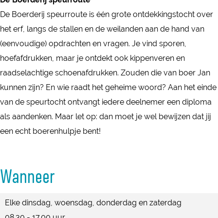
t
e
v
o
r
u
e
De Boerderij speurroute is één grote ontdekkingstocht over
o
R
e
c
t
r
u
het erf, langs de stallen en de weilanden aan de hand van
c
a
R
h
o
t
r
(eenvoudige) opdrachten en vragen. Je vind sporen,
h
v
a
t
c
o
t
hoefafdrukken, maar je ontdekt ook kippenveren en
t
e
v
o
h
c
o
raadselachtige schoenafdrukken. Zouden die van boer Jan
o
n
e
p
t
h
c
kunnen zijn? En wie raadt het geheime woord? Aan het einde
p
s
n
H
o
t
h
van de speurtocht ontvangt iedere deelnemer een diploma
H
t
s
o
p
o
t
als aandenken. Maar let op: dan moet je wel bewijzen dat jij
o
e
t
e
H
p
o
een echt boerenhulpje bent!
e
i
e
v
o
H
p
v
n
i
e
e
o
H
e
Wanneer
n
R
v
e
o
R
a
e
v
e
a
Elke dinsdag, woensdag, donderdag en zaterdag
v
R
e
v
v
08.30 - 17.00 uur