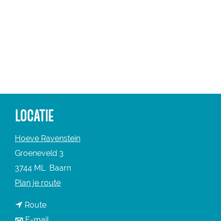
a
g
e
LOCATIE
Hoeve Ravenstein
Groeneveld 3
3744 ML
Baarn
n
Plan je route
a
n
Route
a
a
n
E-mail