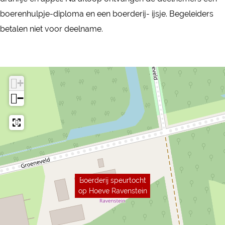
boerenhulpje-diploma en een boerderij- ijsje. Begeleiders
betalen niet voor deelname.
+
−
Boerderij speurtocht
op Hoeve Ravenstein