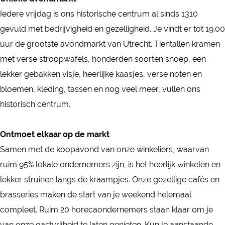
W
e
Iedere vrijdag is ons historische centrum al sinds 1310
e
k
gevuld met bedrijvigheid en gezelligheid. Je vindt er tot 19.00
e
m
uur de grootste avondmarkt van Utrecht. Tientallen kramen
k
a
met verse stroopwafels, honderden soorten snoep, een
m
r
lekker gebakken visje, heerlijke kaasjes, verse noten en
a
k
bloemen, kleding, tassen en nog veel meer, vullen ons
r
t
historisch centrum.
k
I
t
J
Ontmoet elkaar op de markt
I
s
Samen met de koopavond van onze winkeliers, waarvan
J
s
ruim 95% lokale ondernemers zijn, is het heerlijk winkelen en
s
e
lekker struinen langs de kraampjes. Onze gezellige cafés en
s
l
brasseries maken de start van je weekend helemaal
e
s
compleet. Ruim 20 horecaondernemers staan klaar om je
l
t
van onze gastvrijheid te laten genieten. Kun je aanstaande