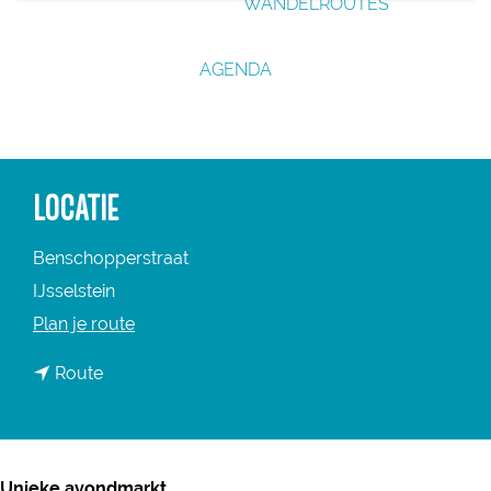
WANDELROUTES
g
e
AGENDA
LOCATIE
Benschopperstraat
IJsselstein
n
Plan je route
a
n
Route
a
a
r
a
W
r
e
Unieke avondmarkt