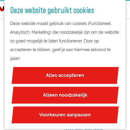
STREEKPRODUCTEN
o
Deze website gebruikt cookies
STREEKMUSEA
e
G
REGIOKAART
k
Deze website maakt gebruik van cookies (Functioneel,
a
NATUURGEBIEDEN
e
Analytisch, Marketing) die noodzakelijk zijn om de website
n
UNESCO WERELDERFGOED
n
zo goed mogelijk te laten functioneren. Door op
a
WEEKMARKT
JUBILEUM
accepteren te klikken, geef je aan hiermee akkoord te
a
IJSSELSTEIN
gaan.
r
PLAN JE BEZOEK
d
OVERNACHTEN
Alles accepteren
e
INTERACTIEVE KAART
h
ZAKELIJKE LOCATIES
o
Alleen noodzakelijk
REGIO TIPS
m
e
ROUTES
Voorkeuren aanpassen
p
FIETSROUTES
a