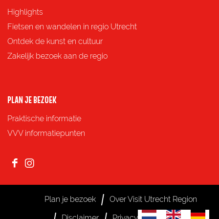
p
p
p
p
Highlights
F
X
e
W
Fietsen en wandelen in regio Utrecht
a
-
h
Ontdek de kunst en cultuur
c
m
a
Zakelijk bezoek aan de regio
e
a
t
b
i
s
o
l
A
PLAN JE BEZOEK
o
p
Praktische informatie
k
p
VVV informatiepunten
F
I
a
n
c
s
Plan je bezoek
Over Visit Utrecht Region
e
t
S
G
G
Disclaimer
Privacy
Cookies