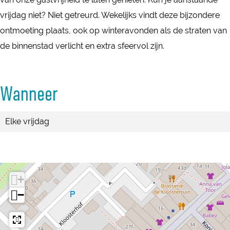
s
e
vrijdag niet? Niet getreurd. Wekelijks vindt deze bijzondere
t
i
ontmoeting plaats, ook op winteravonden als de straten van
e
n
de binnenstad verlicht en extra sfeervol zijn.
i
n
Wanneer
Elke vrijdag
+
−