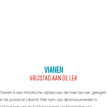
a
g
e
VIANEN
VRIJSTAD AAN DE LEK
Vianen is een historische vrijstad aan de rivier de Lek, gelegen
in de provincie Utrecht. Met ruim 190 rijksmonumenten is
Vianen een van de best bewaarde vestingsteden van