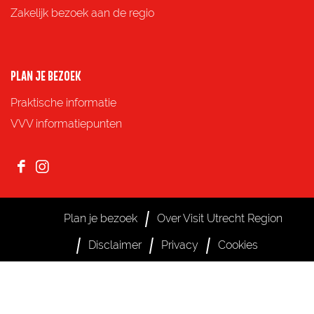
Zakelijk bezoek aan de regio
PLAN JE BEZOEK
Praktische informatie
VVV informatiepunten
F
I
a
n
c
s
Plan je bezoek
Over Visit Utrecht Region
e
t
Disclaimer
Privacy
Cookies
b
a
o
g
o
r