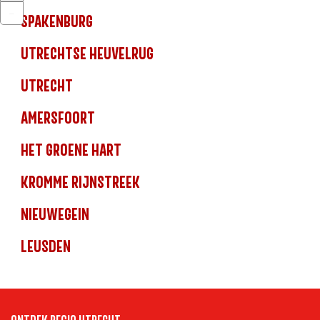
o
Z
−
m
o
SPAKENBURG
i
o
n
m
UTRECHTSE HEUVELRUG
u
i
t
UTRECHT
AMERSFOORT
HET GROENE HART
KROMME RIJNSTREEK
NIEUWEGEIN
LEUSDEN