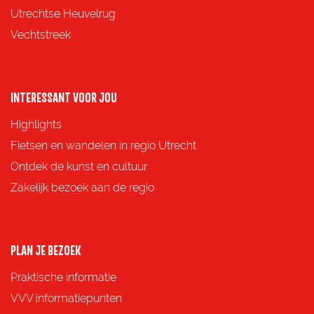
g
g
g
g
Utrechtse Heuvelrug
i
i
i
i
Vechtstreek
n
n
n
n
a
a
a
a
o
o
o
o
INTERESSANT VOOR JOU
p
p
p
p
Highlights
F
X
e
W
Fietsen en wandelen in regio Utrecht
a
-
h
Ontdek de kunst en cultuur
c
m
a
Zakelijk bezoek aan de regio
e
a
t
b
i
s
o
l
A
PLAN JE BEZOEK
o
p
Praktische informatie
k
p
VVV informatiepunten