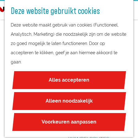
STREEKPRODUCTEN
o
Deze website gebruikt cookies
STREEKMUSEA
e
G
REGIOKAART
k
Deze website maakt gebruik van cookies (Functioneel,
a
NATUURGEBIEDEN
e
Analytisch, Marketing) die noodzakelijk zijn om de website
n
UNESCO WERELDERFGOED
n
zo goed mogelijk te laten functioneren. Door op
a
B&B AAN DE LEK
JUBILEUM
accepteren te klikken, geef je aan hiermee akkoord te
a
gaan.
r
PLAN JE BEZOEK
d
OVERNACHTEN
Alles accepteren
e
INTERACTIEVE KAART
h
ZAKELIJKE LOCATIES
o
Alleen noodzakelijk
REGIO TIPS
m
e
ROUTES
Voorkeuren aanpassen
p
FIETSROUTES
a