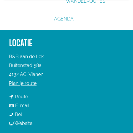
WANDELROUTES
g
e
AGENDA
LOCATIE
B&B aan de Lek
Buitenstad 58a
4132 AC
Vianen
n
Plan je route
a
n
Route
a
a
n
E-mail
r
B
a
a
Bel
B
&
r
a
v
Website
&
B
B
r
a