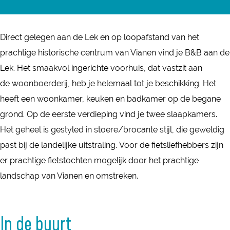
B
a
&
B
n
a
a
B
&
B
a
Direct gelegen aan de Lek en op loopafstand van het
n
a
B
&
n
prachtige historische centrum van Vianen vind je B&B aan de
d
a
a
B
d
Lek. Het smaakvol ingerichte voorhuis, dat vastzit aan
e
n
a
a
e
de woonboerderij, heb je helemaal tot je beschikking. Het
L
d
n
a
L
heeft een woonkamer, keuken en badkamer op de begane
e
e
d
n
e
grond. Op de eerste verdieping vind je twee slaapkamers.
k
L
e
d
k
Het geheel is gestyled in stoere/brocante stijl, die geweldig
e
L
e
past bij de landelijke uitstraling. Voor de fietsliefhebbers zijn
k
e
L
er prachtige fietstochten mogelijk door het prachtige
k
e
landschap van Vianen en omstreken.
k
In de buurt