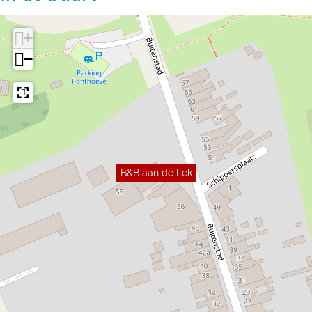
+
−
B&B aan de Lek