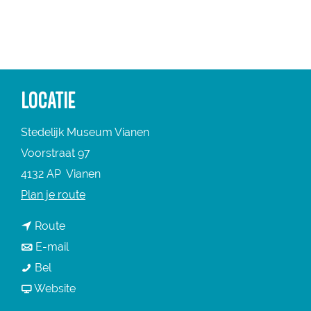
a
g
e
LOCATIE
Stedelijk Museum Vianen
Voorstraat 97
4132 AP
Vianen
n
Plan je route
a
n
Route
a
a
n
E-mail
r
S
a
a
Bel
S
t
r
a
v
Website
t
e
S
r
a