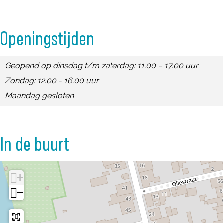
a
n
i
V
m
n
e
a
i
V
Openingstijden
e
n
n
a
i
n
e
n
a
Geopend op dinsdag t/m zaterdag: 11.00 – 17.00 uur
n
e
n
Zondag: 12.00 - 16.00 uur
n
e
Maandag gesloten
n
In de buurt
+
−