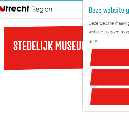
Deze website g
G
Deze website maakt ge
a
website zo goed mogel
n
gaan.
STEDELIJK MUSEUM VIANEN
a
a
r
d
e
h
o
m
e
p