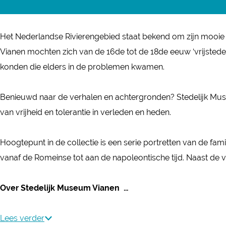
e
d
t
S
n
d
e
e
t
S
e
Het Nederlandse Rivierengebied staat bekend om zijn mooie
l
d
e
t
l
Vianen mochten zich van de 16de tot de 18de eeuw ‘vrijste
i
e
d
e
i
konden die elders in de problemen kwamen.
j
l
e
d
j
k
i
l
e
k
Benieuwd naar de verhalen en achtergronden? Stedelijk Muse
M
j
i
l
M
van vrijheid en tolerantie in verleden en heden.
u
k
j
i
u
s
M
k
j
s
Hoogtepunt in de collectie is een serie portretten van de f
e
u
M
k
e
vanaf de Romeinse tot aan de napoleontische tijd. Naast de v
u
s
u
M
u
m
e
s
u
m
Over Stedelijk Museum Vianen …
V
u
e
s
V
i
m
u
e
i
Lees verder
a
V
m
u