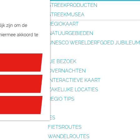
o
STREEKPRODUCTEN
e
STREEKMUSEA
k
REGIOKAART
ijk zijn om de
e
NATUURGEBIEDEN
 hiermee akkoord te
n
UNESCO WERELDERFGOED JUBILEUM
PLAN JE BEZOEK
OVERNACHTEN
INTERACTIEVE KAART
ZAKELIJKE LOCATIES
REGIO TIPS
ROUTES
FIETSROUTES
WANDELROUTES