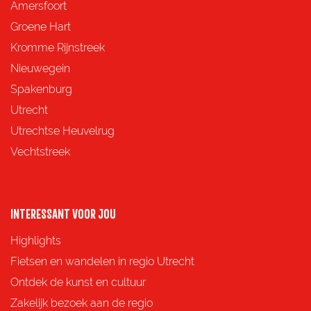
e
e
e
e
Amersfoort
z
z
z
z
Groene Hart
e
e
e
e
Kromme Rijnstreek
p
p
p
p
Nieuwegein
a
a
a
a
Spakenburg
g
g
g
g
Utrecht
i
i
i
i
Utrechtse Heuvelrug
n
n
n
n
Vechtstreek
a
a
a
a
o
o
o
o
p
p
p
p
INTERESSANT VOOR JOU
F
X
e
W
Highlights
a
-
h
Fietsen en wandelen in regio Utrecht
c
m
a
Ontdek de kunst en cultuur
e
a
t
Zakelijk bezoek aan de regio