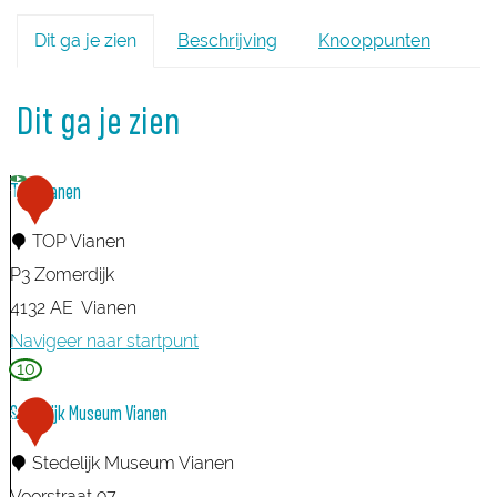
Dit ga je zien
Beschrijving
Knooppunten
Dit ga je zien
TOP Vianen
1
TOP Vianen
P3 Zomerdijk
4132 AE
Vianen
Navigeer naar startpunt
10
T
O
Stedelijk Museum Vianen
2
P
Stedelijk Museum Vianen
V
Voorstraat 97