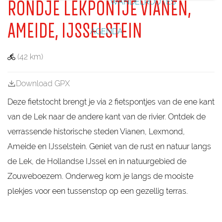
WANDELROUTES
e
RONDJE LEKPONTJE VIANEN,
w
e
n
V
j
_
p
_
l
d
n
b
e
b
l
,
d
i
k
e
g
i
e
i
d
r
d
L
e
a
k
l
k
n
AMEIDE, IJSSELSTEIN
e
e
e
e
o
n
AGENDA
Z
p
e
o
i
n
u
(42 km)
k
w
e
b
Download GPX
o
e
Deze fietstocht brengt je via 2 fietspontjes van de ene kant
z
e
van de Lek naar de andere kant van de rivier. Ontdek de
m
verrassende historische steden Vianen, Lexmond,
Ameide en IJsselstein. Geniet van de rust en natuur langs
de Lek, de Hollandse IJssel en in natuurgebied de
Zouweboezem. Onderweg kom je langs de mooiste
plekjes voor een tussenstop op een gezellig terras.