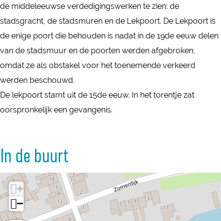
e
de middeleeuwse verdedigingswerken te zien: de
L
L
k
stadsgracht, de stadsmuren en de Lekpoort. De Lekpoort is
e
e
p
de enige poort die behouden is nadat in de 19de eeuw delen
k
k
o
van de stadsmuur en de poorten werden afgebroken,
p
p
o
omdat ze als obstakel voor het toenemende verkeerd
o
o
r
werden beschouwd.
o
o
t
De lekpoort stamt uit de 15de eeuw. In het torentje zat
r
r
oorspronkelijk een gevangenis.
t
t
In de buurt
+
−