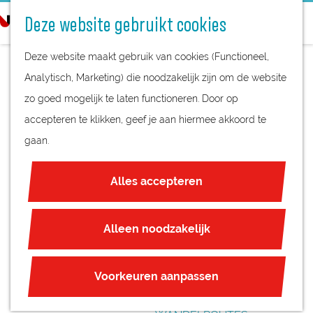
STREEKPRODUCTEN
o
Deze website gebruikt cookies
STREEKMUSEA
e
G
REGIOKAART
k
Deze website maakt gebruik van cookies (Functioneel,
a
NATUURGEBIEDEN
e
Analytisch, Marketing) die noodzakelijk zijn om de website
n
UNESCO WERELDERFGOED
n
zo goed mogelijk te laten functioneren. Door op
a
DE LEKPOORT
JUBILEUM
accepteren te klikken, geef je aan hiermee akkoord te
a
gaan.
r
PLAN JE BEZOEK
d
OVERNACHTEN
Alles accepteren
e
INTERACTIEVE KAART
h
ZAKELIJKE LOCATIES
o
Alleen noodzakelijk
REGIO TIPS
m
e
ROUTES
Voorkeuren aanpassen
p
FIETSROUTES
a