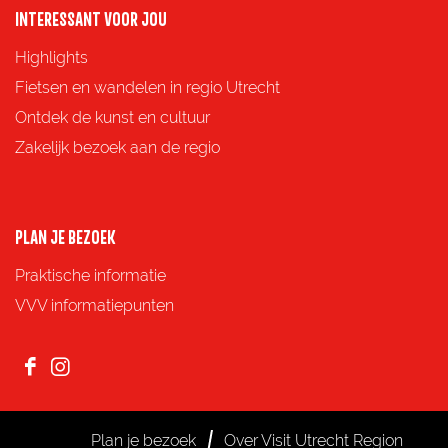
o
o
o
o
INTERESSANT VOOR JOU
p
p
p
p
Highlights
F
X
e
W
Fietsen en wandelen in regio Utrecht
a
-
h
Ontdek de kunst en cultuur
c
m
a
Zakelijk bezoek aan de regio
e
a
t
b
i
s
o
l
A
PLAN JE BEZOEK
o
p
Praktische informatie
k
p
VVV informatiepunten
F
I
a
n
c
s
Plan je bezoek
Over Visit Utrecht Region