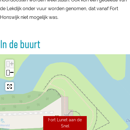
n
l
de Lekdijk onder vuur worden genomen, dat vanaf Fort
e
Honswijk niet mogelijk was.
l
In de buurt
+
−
Fort Lunet aan de
Snel