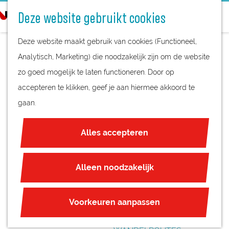
STREEKPRODUCTEN
o
Deze website gebruikt cookies
STREEKMUSEA
e
G
REGIOKAART
k
Deze website maakt gebruik van cookies (Functioneel,
a
NATUURGEBIEDEN
e
Analytisch, Marketing) die noodzakelijk zijn om de website
n
UNESCO WERELDERFGOED
n
zo goed mogelijk te laten functioneren. Door op
a
FORT LUNET AAN DE
JUBILEUM
accepteren te klikken, geef je aan hiermee akkoord te
a
SNEL
gaan.
r
PLAN JE BEZOEK
d
OVERNACHTEN
Alles accepteren
e
INTERACTIEVE KAART
h
ZAKELIJKE LOCATIES
o
Alleen noodzakelijk
REGIO TIPS
m
e
ROUTES
Voorkeuren aanpassen
p
FIETSROUTES
a