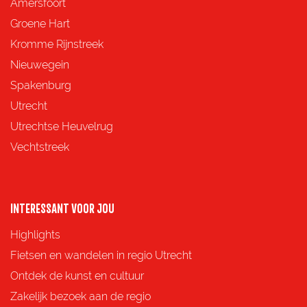
d
d
d
d
Amersfoort
e
e
e
e
Groene Hart
z
z
z
z
Kromme Rijnstreek
e
e
e
e
Nieuwegein
p
p
p
p
Spakenburg
a
a
a
a
Utrecht
g
g
g
g
Utrechtse Heuvelrug
i
i
i
i
Vechtstreek
n
n
n
n
a
a
a
a
o
o
o
o
INTERESSANT VOOR JOU
p
p
p
p
Highlights
F
X
e
W
Fietsen en wandelen in regio Utrecht
a
-
h
Ontdek de kunst en cultuur
c
m
a
Zakelijk bezoek aan de regio