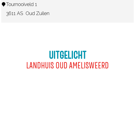
g
S
Tournooiveld 1
e
l
3611 AS
Oud Zuilen
n
o
t
Z
u
UITGELICHT
y
LANDHUIS OUD AMELISWEERD
l
e
n