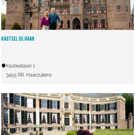
w
e
e
i
e
s
r
t
d
KASTEEL DE HAAR
K
Kasteellaan 1
a
3455 RR
Haarzuilens
s
t
e
e
l
d