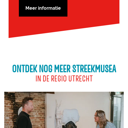
Meer informatie
ONTDEK NOG MEER STREEKMUSEA
IN DE REGIO UTRECHT
K
u
n
s