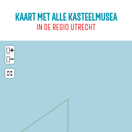
d
KAART MET ALLE KASTEELMUSEA
e
r
IN DE REGIO UTRECHT
e
n
+
−