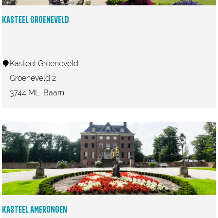
e
H
KASTEEL GROENEVELD
a
a
r
K
Kasteel Groeneveld
a
Groeneveld 2
s
3744 ML
Baarn
t
e
e
l
G
r
o
e
KASTEEL AMERONGEN