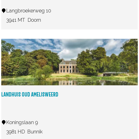
H
Langbroekerweg 10
u
3941 MT
Doorn
i
s
D
o
o
r
n
LANDHUIS OUD AMELISWEERD
L
Koningslaan 9
a
3981 HD
Bunnik