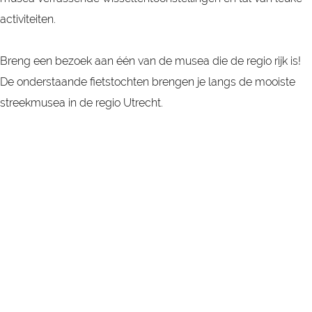
t
n
activiteiten.
e
n
Breng een bezoek aan één van de musea die de regio rijk is!
,
De onderstaande fietstochten brengen je langs de mooiste
A
streekmusea in de regio Utrecht.
m
e
i
d
e
,
I
J
s
s