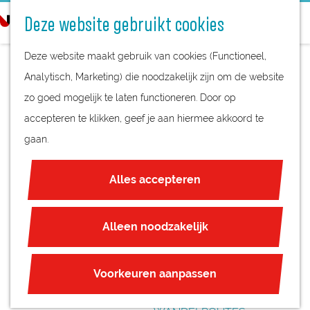
STREEKPRODUCTEN
o
Deze website gebruikt cookies
STREEKMUSEA
e
G
REGIOKAART
k
Deze website maakt gebruik van cookies (Functioneel,
a
NATUURGEBIEDEN
e
Analytisch, Marketing) die noodzakelijk zijn om de website
n
UNESCO WERELDERFGOED
n
zo goed mogelijk te laten functioneren. Door op
a
JUBILEUM
accepteren te klikken, geef je aan hiermee akkoord te
a
gaan.
r
PLAN JE BEZOEK
d
OVERNACHTEN
Alles accepteren
e
INTERACTIEVE KAART
h
ZAKELIJKE LOCATIES
o
Alleen noodzakelijk
REGIO TIPS
m
e
ROUTES
Voorkeuren aanpassen
p
FIETSROUTES
a