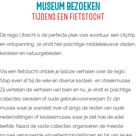
d
e
d
MUSEUM BEZOEKEN
e
n
j
TIJDENS EEN FIETSTOCHT
n
P
e
i
l
L
De regio Utrecht is de perfecte plek voor avontuur, een citytrip
n
a
e
en ontspanning. Je vindt hier prachtige middeleeuwse steden,
U
s
k
kastelen en natuurgebieden.
t
s
p
r
e
o
Via een fietstocht ontdek je talloze verhalen over de regio.
e
n
n
Stap even af bij de vele en diverse kasteel- en streekmusea.
c
r
t
Zij vertellen de verhalen van toen en nu, je vindt er prachtige
h
o
j
collecties sieraden of oude gebruiksvoorwerpen. Er zijn
t
u
e
musea waar je wandelt over of langs de resten van oude
W
t
V
nederzettingen of kasteelmusea waar je ziet hoe de adel
e
e
i
leefde. Naast de vaste collecties organiseren de meeste
s
a
musea verrassende wisseltentoonstellingen en tal van leuke