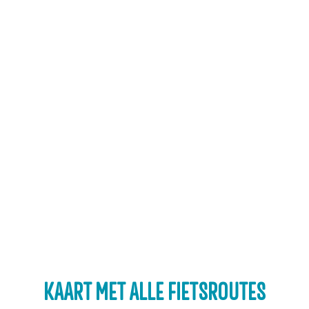
e
l
s
t
e
i
n
KAART MET ALLE FIETSROUTES