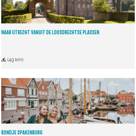
n
L
e
k
NAAR UTRECHT VANUIT DE LOOSDRECHTSE PLASSEN
e
n
L
N
(49 km)
i
a
n
a
g
r
e
U
t
r
e
c
RONDJE SPAKENBURG