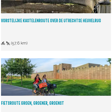
i
e
n
n
i
F
VORSTELIJKE KASTELENROUTE OVER DE UTRECHTSE HEUVELRUG
e
i
z
e
u
t
V
(57,6 km)
i
s
o
d
r
r
o
s
u
t
t
e
e
l
G
i
r
j
FIETSROUTE GROEN, GROENER, GROENST
o
k