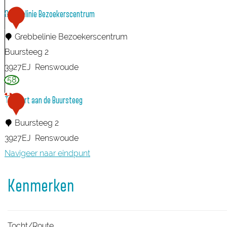
m
w
Grebbelinie Bezoekerscentrum
1
e
1
Grebbelinie Bezoekerscentrum
H
Buursteeg 2
e
3927EJ
Renswoude
l
58
G
r
TOP Fort aan de Buursteeg
1
e
2
Buursteeg 2
b
3927EJ
Renswoude
b
Navigeer naar eindpunt
e
T
l
Kenmerken
O
i
P
n
F
i
Tocht/Route