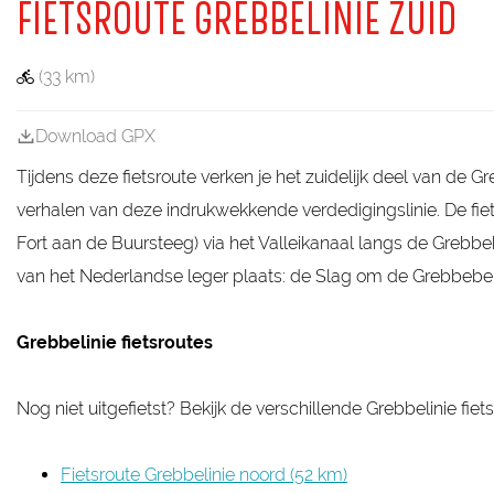
a
FIETSROUTE GREBBELINIE ZUID
g
e
(33 km)
Download GPX
Tijdens deze fietsroute verken je het zuidelijk deel van de
verhalen van deze indrukwekkende verdedigingslinie. De fiet
Fort aan de Buursteeg) via het Valleikanaal langs de Greb
van het Nederlandse leger plaats: de Slag om de Grebbebe
Grebbelinie fietsroutes
Nog niet uitgefietst? Bekijk de verschillende Grebbelinie fie
Fietsroute Grebbelinie noord (52 km)