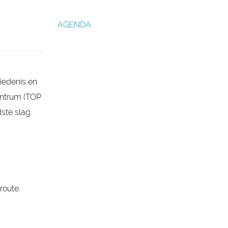
AGENDA
hiedenis en
centrum (TOP
dste slag
route.