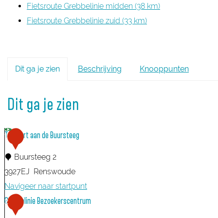
Fietsroute Grebbelinie midden (38 km)
Fietsroute Grebbelinie zuid (33 km)
Dit ga je zien
Beschrijving
Knooppunten
Dit ga je zien
TOP Fort aan de Buursteeg
1
Buursteeg 2
3927EJ
Renswoude
Navigeer naar startpunt
T
Grebbelinie Bezoekerscentrum
2
O