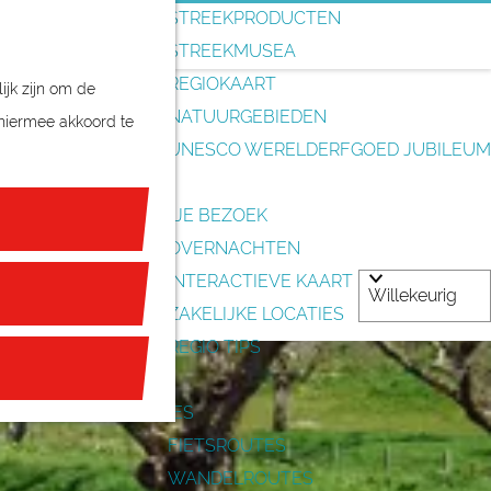
o
STREEKPRODUCTEN
e
STREEKMUSEA
k
REGIOKAART
ijk zijn om de
e
NIES
NATUURGEBIEDEN
 hiermee akkoord te
n
UNESCO WERELDERFGOED JUBILEUM
PLAN JE BEZOEK
OVERNACHTEN
INTERACTIEVE KAART
ZAKELIJKE LOCATIES
REGIO TIPS
ROUTES
FIETSROUTES
WANDELROUTES