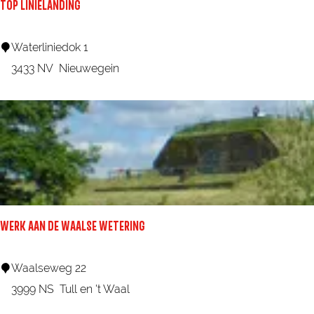
TOP LINIELANDING
w
i
T
Waterliniedok 1
j
O
3433 NV
Nieuwegein
k
P
L
i
n
i
e
l
WERK AAN DE WAALSE WETERING
a
n
W
Waalseweg 22
d
e
3999 NS
Tull en 't Waal
i
r