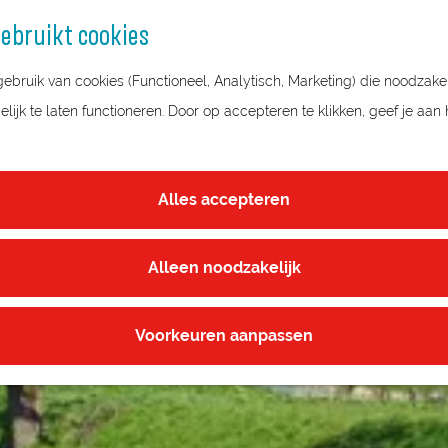
ebruikt cookies
bruik van cookies (Functioneel, Analytisch, Marketing) die noodzakel
T-SEE IN DE HOLLANDSE WATERLI
ijk te laten functioneren. Door op accepteren te klikken, geef je aan
Alles accepteren
Alleen noodzakelijk
Voorkeuren aanpassen