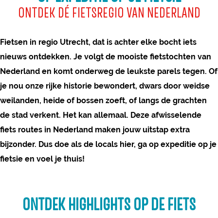
n
i
ONTDEK DÉ FIETSREGIO VAN NEDERLAND
u
l
o
t
a
e
Fietsen in regio Utrecht, dat is achter elke bocht iets
n
s
nieuws ontdekken. Je volgt de mooiste fietstochten van
g
Nederland en komt onderweg de leukste parels tegen. Of
s
je nou onze rijke historie bewondert, dwars door weidse
k
weilanden, heide of bossen zoeft, of langs de grachten
a
de stad verkent. Het kan allemaal. Deze afwisselende
s
fiets routes in Nederland maken jouw uitstap extra
t
bijzonder. Dus doe als de locals hier, ga op expeditie op je
e
fietsie en voel je thuis!
l
e
n
ONTDEK HIGHLIGHTS OP DE FIETS