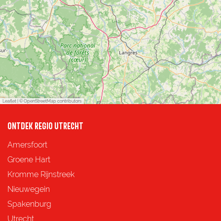
Leaflet
|
© OpenStreetMap contributors
ONTDEK REGIO UTRECHT
Amersfoort
Groene Hart
Kromme Rijnstreek
Nieuwegein
Spakenburg
Utrecht