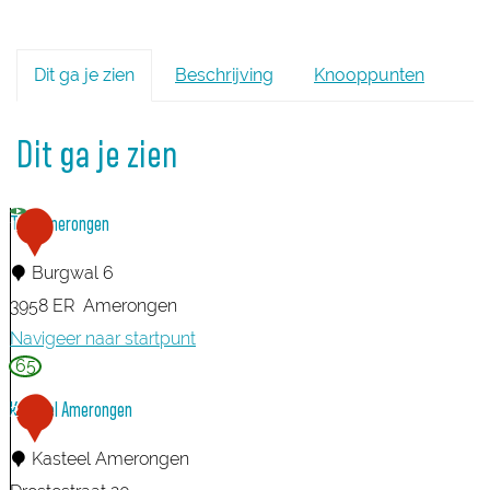
Dit ga je zien
Beschrijving
Knooppunten
Dit ga je zien
TOP Amerongen
1
Burgwal 6
3958 ER
Amerongen
Navigeer naar startpunt
65
T
O
Kasteel Amerongen
2
P
Kasteel Amerongen
A