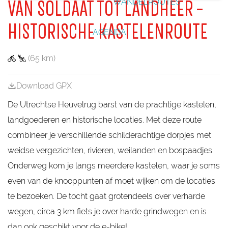
WANDELROUTES
i
e
VAN SOLDAAT TOT LANDHEER –
n
_
e
e
_
k
L
e
e
e
l
b
b
d
l
n
e
g
i
e
r
g
i
g
o
g
k
D
k
HISTORISCHE KASTELENROUTE
k
o
u
e
e
e
o
AGENDA
u
d
n
n
e
u
i
g
g
d
r
j
e
e
(65 km)
P
s
k
n
a
t
r
e
Download GPX
c
d
B
e
De Utrechtse Heuvelrug barst van de prachtige kastelen,
r
o
landgoederen en historische locaties. Met deze route
e
k
combineer je verschillende schilderachtige dorpjes met
h
weidse vergezichten, rivieren, weilanden en bospaadjes.
u
i
Onderweg kom je langs meerdere kastelen, waar je soms
z
e
even van de knooppunten af moet wijken om de locaties
n
te bezoeken. De tocht gaat grotendeels over verharde
wegen, circa 3 km fiets je over harde grindwegen en is
dan ook geschikt voor de e-bike!