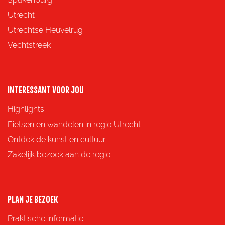
g
g
g
g
Utrecht
i
i
i
i
Utrechtse Heuvelrug
n
n
n
n
Vechtstreek
a
a
a
a
o
o
o
o
p
p
p
p
INTERESSANT VOOR JOU
F
X
e
W
Highlights
a
-
h
Fietsen en wandelen in regio Utrecht
c
m
a
Ontdek de kunst en cultuur
e
a
t
Zakelijk bezoek aan de regio
b
i
s
o
l
A
o
p
PLAN JE BEZOEK
k
p
Praktische informatie