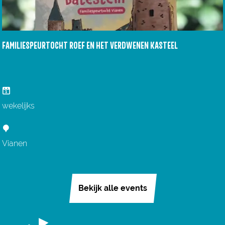
FAMILIESPEURTOCHT ROEF EN HET VERDWENEN KASTEEL
F
a
wekelijks
m
i
Vianen
l
i
e
Bekijk alle events
s
p