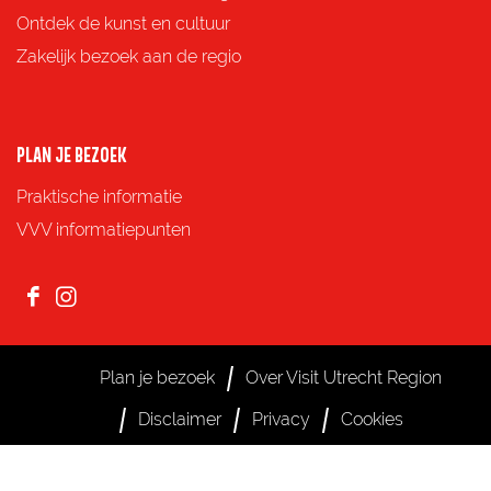
Ontdek de kunst en cultuur
Zakelijk bezoek aan de regio
PLAN JE BEZOEK
Praktische informatie
VVV informatiepunten
F
I
a
n
c
s
Plan je bezoek
Over Visit Utrecht Region
e
t
Disclaimer
Privacy
Cookies
b
a
o
g