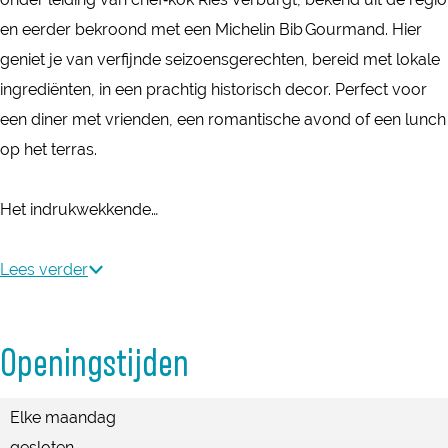
t
r
o
en eerder bekroond met een Michelin Bib Gourmand. Hier
t
r
geniet je van verfijnde seizoensgerechten, bereid met lokale
t
ingrediënten, in een prachtig historisch decor. Perfect voor
een diner met vrienden, een romantische avond of een lunch
op het terras.
Het indrukwekkende…
Lees verder
Openingstijden
Elke maandag
gesloten