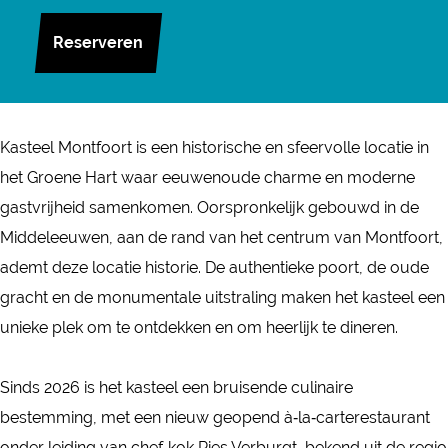
s
K
r
a
s
t
a
K
n
Reserveren
t
e
s
a
K
e
e
t
s
a
e
l
e
t
s
l
Kasteel Montfoort is een historische en sfeervolle locatie in
M
e
e
t
M
het Groene Hart waar eeuwenoude charme en moderne
o
l
e
e
o
gastvrijheid samenkomen. Oorspronkelijk gebouwd in de
n
M
l
e
n
Middeleeuwen, aan de rand van het centrum van Montfoort,
t
o
M
l
t
ademt deze locatie historie. De authentieke poort, de oude
f
n
o
M
f
gracht en de monumentale uitstraling maken het kasteel een
o
t
n
o
o
unieke plek om te ontdekken en om heerlijk te dineren.
o
f
t
n
o
r
o
f
t
r
Sinds 2026 is het kasteel een bruisende culinaire
t
o
o
f
t
bestemming, met een nieuw geopend à‑la‑carterestaurant
r
o
o
onder leiding van chef‑kok Ries Verburgt, bekend uit de regio