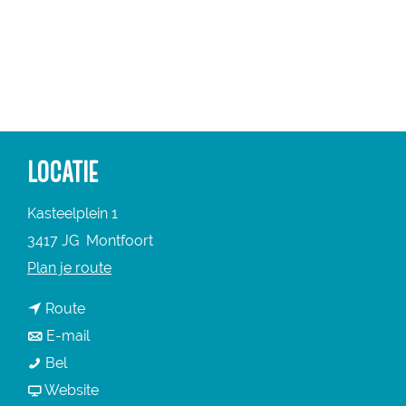
a
g
e
LOCATIE
Kasteelplein 1
3417 JG
Montfoort
n
Plan je route
a
n
Route
a
a
n
E-mail
r
K
a
a
Bel
K
a
r
a
v
Website
a