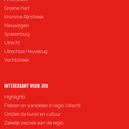
e
e
e
e
Groene Hart
z
z
z
z
Kromme Rijnstreek
e
e
e
e
Nieuwegein
p
p
p
p
Spakenburg
a
a
a
a
Utrecht
g
g
g
g
Utrechtse Heuvelrug
i
i
i
i
Vechtstreek
n
n
n
n
a
a
a
a
o
o
o
o
INTERESSANT VOOR JOU
p
p
p
p
Highlights
F
X
e
W
Fietsen en wandelen in regio Utrecht
a
-
h
Ontdek de kunst en cultuur
c
m
a
Zakelijk bezoek aan de regio
e
a
t