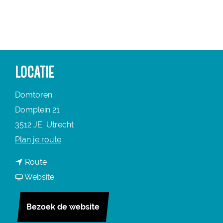
a
g
e
LOCATIE
Domtoren
Domplein 21
3512 JE
Utrecht
n
Plan je route
a
n
Route
a
a
v
Website
r
a
a
D
r
n
Bezoek de website
o
D
D