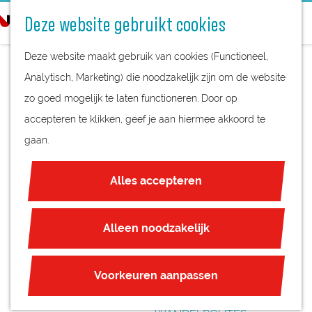
STREEKPRODUCTEN
o
Deze website gebruikt cookies
STREEKMUSEA
e
G
REGIOKAART
k
Deze website maakt gebruik van cookies (Functioneel,
a
NATUURGEBIEDEN
e
Analytisch, Marketing) die noodzakelijk zijn om de website
n
UNESCO WERELDERFGOED
n
zo goed mogelijk te laten functioneren. Door op
a
STERK WATER
JUBILEUM
accepteren te klikken, geef je aan hiermee akkoord te
a
TENTOONSTELLING
gaan.
r
PLAN JE BEZOEK
d
- HET
OVERNACHTEN
Alles accepteren
e
INTERACTIEVE KAART
WATERLINIEMUSEU
h
ZAKELIJKE LOCATIES
o
Alleen noodzakelijk
M
REGIO TIPS
m
e
ROUTES
Voorkeuren aanpassen
p
FIETSROUTES
a