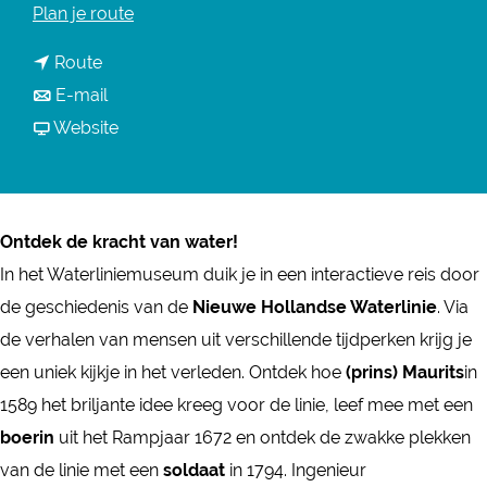
n
Plan je route
a
n
Route
a
a
n
E-mail
r
a
a
v
Website
S
r
a
a
t
S
r
n
e
t
S
S
r
Ontdek de kracht van water!
e
t
t
k
In het Waterliniemuseum duik je in een interactieve reis door
r
e
e
W
de geschiedenis van de
Nieuwe Hollandse Waterlinie
. Via
k
r
r
a
de verhalen van mensen uit verschillende tijdperken krijg je
W
k
k
t
een uniek kijkje in het verleden. Ontdek hoe
(prins) Maurits
in
a
W
W
e
1589 het briljante idee kreeg voor de linie, leef mee met een
t
a
a
r
boerin
uit het Rampjaar 1672 en ontdek de zwakke plekken
e
t
t
t
van de linie met een
soldaat
in 1794. Ingenieur
r
e
e