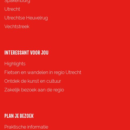
Spakenburg
a
a
a
a
Utrecht
g
g
g
g
Utrechtse Heuvelrug
i
i
i
i
Vechtstreek
n
n
n
n
a
a
a
a
o
o
o
o
INTERESSANT VOOR JOU
p
p
p
p
Highlights
F
X
e
W
Fietsen en wandelen in regio Utrecht
a
-
h
Ontdek de kunst en cultuur
c
m
a
Zakelijk bezoek aan de regio
e
a
t
b
i
s
o
l
A
PLAN JE BEZOEK
o
p
Praktische informatie