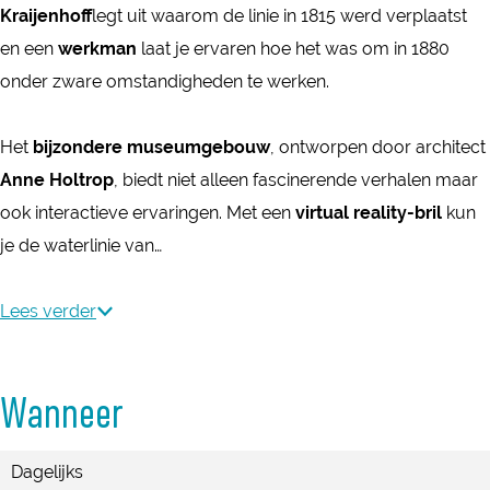
e
Kraijenhoff
legt uit waarom de linie in 1815 werd verplaatst
t
r
r
n
en een
werkman
laat je ervaren hoe het was om in 1880
e
t
t
t
onder zware omstandigheden te werken.
n
e
e
o
t
n
n
o
Het
bijzondere museumgebouw
, ontworpen door architect
o
t
t
n
Anne Holtrop
, biedt niet alleen fascinerende verhalen maar
o
o
o
s
ook interactieve ervaringen. Met een
virtual reality-bril
kun
n
o
o
t
je de waterlinie van…
s
n
n
e
t
s
s
l
Lees verder
e
t
t
l
l
e
e
i
l
l
l
Wanneer
n
i
l
l
g
n
i
i
Dagelijks
-