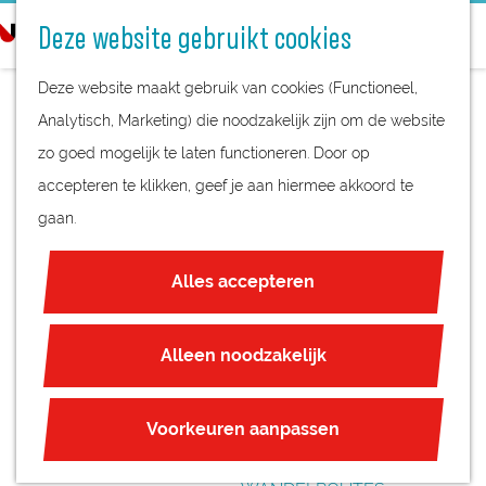
STREEKPRODUCTEN
o
Deze website gebruikt cookies
STREEKMUSEA
e
G
REGIOKAART
k
Deze website maakt gebruik van cookies (Functioneel,
a
NATUURGEBIEDEN
e
Analytisch, Marketing) die noodzakelijk zijn om de website
n
UNESCO WERELDERFGOED
n
zo goed mogelijk te laten functioneren. Door op
a
VASTE
JUBILEUM
accepteren te klikken, geef je aan hiermee akkoord te
a
TENTOONSTELLING
gaan.
r
PLAN JE BEZOEK
d
VOLKSBUURTMUSE
OVERNACHTEN
Alles accepteren
e
INTERACTIEVE KAART
UM
h
ZAKELIJKE LOCATIES
o
Alleen noodzakelijk
REGIO TIPS
m
e
ROUTES
Voorkeuren aanpassen
p
FIETSROUTES
a