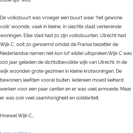
t
t
o
o
o
n
De volksbuurt was vroeger een buurt waar ‘het gewone
o
o
s
volk’ woonde, vaak in kleine, in slechte staat verkerende
n
n
t
woningen. Elke stad had zo zijn volksbuurten. Utrecht had
s
s
e
Wijk C, ooit zo genoemd omdat de Franse bezetter de
t
t
l
Nederlandse namen niet kon (of wilde) uitspreken.Wijk C was
e
e
l
100 jaar geleden de dichtstbevolkte wijk van Utrecht. In de
l
l
i
wijk woonden grote gezinnen in kleine krotwoningen. De
l
l
n
bewoners leefden vooral buiten. Iedereen moest keihard
i
i
g
werken voor een paar centen en er was veel armoede. Maar
n
n
V
er was ook veel saamhorigheid en solidariteit.
g
g
o
V
V
l
Hoewel Wijk C…
o
o
k
l
l