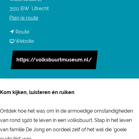
3511 BW
Utrecht
n
Plan je route
a
n
Route
a
a
v
Website
r
a
a
V
r
n
https://volksbuurtmuseum.nl/
a
V
V
s
a
a
t
s
s
e
Kom kijken, luisteren én ruiken
t
t
t
e
e
e
Ontdek hoe het was om in de armoedige omstandigheden
t
t
n
van rond 1920 te leven in een volksbuurt. Stap in het leven
e
e
t
van familie De Jong en oordeel zelf of het wel die 'goeie
n
n
o
oude tijd' was.