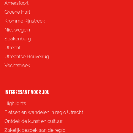
d
d
d
d
Amersfoort
e
e
e
e
Groene Hart
z
z
z
z
Kromme Rijnstreek
e
e
e
e
Nieuwegein
p
p
p
p
Spakenburg
a
a
a
a
Utrecht
g
g
g
g
Utrechtse Heuvelrug
i
i
i
i
Vechtstreek
n
n
n
n
a
a
a
a
o
o
o
o
INTERESSANT VOOR JOU
p
p
p
p
Highlights
F
X
e
W
Fietsen en wandelen in regio Utrecht
a
-
h
Ontdek de kunst en cultuur
c
m
a
Zakelijk bezoek aan de regio