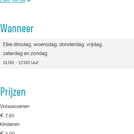
s
Lees verder
k
k
b
s
s
u
b
b
Wanneer
u
u
u
r
u
u
Elke dinsdag, woensdag, donderdag, vrijdag,
t
r
r
zaterdag en zondag
m
t
t
11.00 - 17.00 uur
u
m
m
s
u
u
e
s
s
Prijzen
u
e
e
m
u
u
Volwassenen
m
m
€ 7,50
Kinderen
€ 3,00