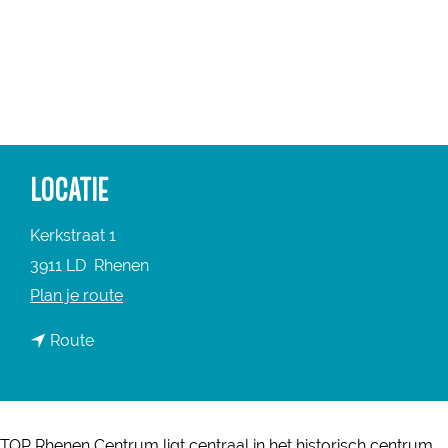
a
g
e
LOCATIE
Kerkstraat 1
3911 LD
Rhenen
n
Plan je route
a
n
Route
a
a
r
a
T
r
O
TOP Rhenen Centrum ligt centraal in het historisch centrum