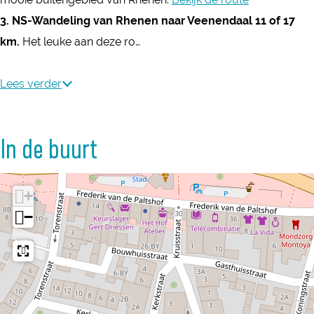
m
3. NS-Wandeling van Rhenen naar Veenendaal 11 of 17
km.
Het leuke aan deze ro…
Lees verder
In de buurt
+
−