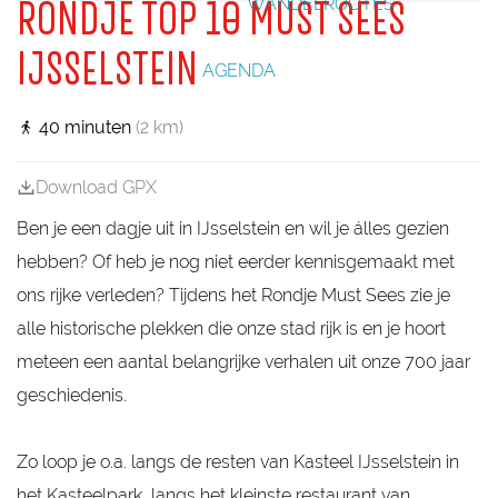
a
s
WANDELROUTES
RONDJE TOP 10 MUST SEES
m
n
a
s
s
p
s
t
o
(
d
g
p
b
e
l
M
h
e
IJSSELSTEIN
a
i
e
e
I
u
AGENDA
r
s
n
n
J
i
p
i
D
)
s
o
l
e
40 minuten
(2 km)
|
o
i
W
I
r
e
i
J
t
k
n
Download GPX
s
d
s
o
Ben je een dagje uit in IJsselstein en wil je álles gezien
e
t
l
hebben? Of heb je nog niet eerder kennisgemaakt met
t
s
e
t
ons rijke verleden? Tijdens het Rondje Must Sees zie je
r
e
alle historische plekken die onze stad rijk is en je hoort
i
n
meteen een aantal belangrijke verhalen uit onze 700 jaar
geschiedenis.
Zo loop je o.a. langs de resten van Kasteel IJsselstein in
het Kasteelpark, langs het kleinste restaurant van