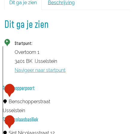
Dit ga je zien
Beschrijving
Dit ga je zien
Startpunt:
Overtoom 1
3401 BK
IJsselstein
Navigeer naar startpunt
Benschopperpoort
1
Benschopperstraat
IJsselstein
B
Sint Nicolaasbasiliek
2
e
Sint Nicolaasstraat 12