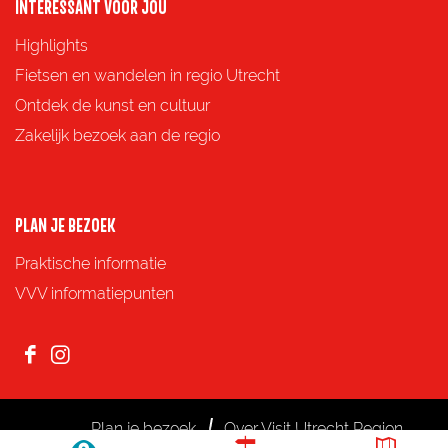
p
p
p
p
INTERESSANT VOOR JOU
F
X
e
W
Highlights
a
-
h
Fietsen en wandelen in regio Utrecht
c
m
a
Ontdek de kunst en cultuur
e
a
t
Zakelijk bezoek aan de regio
b
i
s
o
l
A
o
p
PLAN JE BEZOEK
k
p
Praktische informatie
VVV informatiepunten
F
I
a
n
c
s
Plan je bezoek
Over Visit Utrecht Region