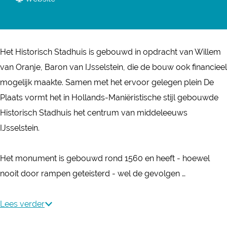
H
r
a
a
i
H
r
n
s
i
H
H
t
Het Historisch Stadhuis is gebouwd in opdracht van Willem
s
i
i
o
van Oranje, Baron van IJsselstein, die de bouw ook financieel
t
s
s
r
mogelijk maakte. Samen met het ervoor gelegen plein De
o
t
t
i
Plaats vormt het in Hollands-Maniëristische stijl gebouwde
r
o
o
s
Historisch Stadhuis het centrum van middeleeuws
i
r
r
c
IJsselstein.
s
i
i
h
c
s
s
S
Het monument is gebouwd rond 1560 en heeft - hoewel
h
c
c
t
nooit door rampen geteisterd - wel de gevolgen …
S
h
h
a
t
S
S
d
Lees verder
a
t
t
h
d
a
a