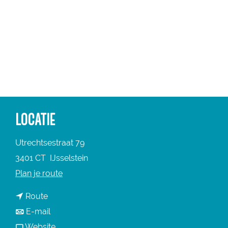
a
g
e
LOCATIE
Utrechtsestraat 79
3401 CT
IJsselstein
n
Plan je route
a
n
Route
a
a
n
E-mail
r
a
a
v
Website