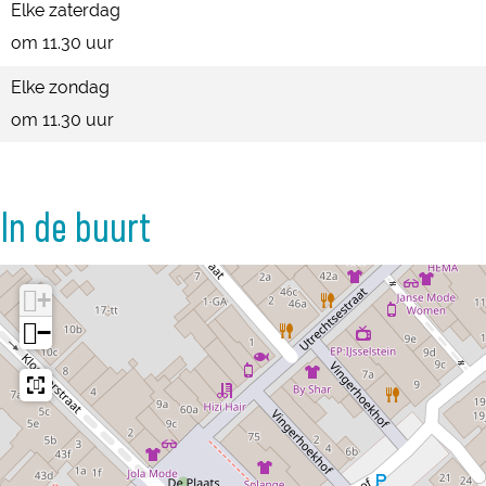
i
e
e
Elke zaterdag
n
i
i
om 11.30 uur
n
n
Elke zondag
om 11.30 uur
In de buurt
+
−