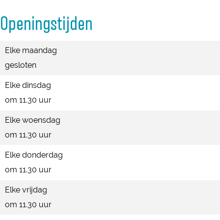
u
h
d
d
Openingstijden
i
u
h
h
s
i
u
u
Elke maandag
|
s
i
i
gesloten
I
|
s
s
J
Elke dinsdag
I
|
|
s
om 11.30 uur
J
I
I
s
s
J
J
Elke woensdag
e
s
s
s
om 11.30 uur
l
e
s
s
s
Elke donderdag
l
e
e
t
om 11.30 uur
s
l
l
e
Elke vrijdag
t
s
s
i
om 11.30 uur
e
t
t
n