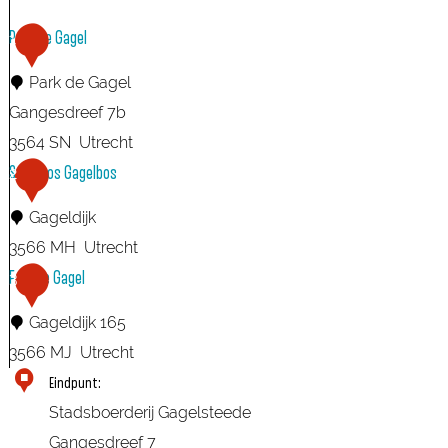
Park de Gagel
1
Park de Gagel
Gangesdreef 7b
3564 SN
Utrecht
P
Speelbos Gagelbos
2
a
Gageldijk
r
3566 MH
Utrecht
k
S
Fort de Gagel
3
d
p
e
Gageldijk 165
e
G
3566 MJ
Utrecht
e
a
F
Eindpunt:
l
g
o
Stadsboerderij Gagelsteede
b
e
r
Gangesdreef 7