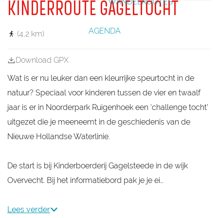
WANDELROUTES
KINDERROUTE GAGELTOCHT
g
s
e
g
l
e
AGENDA
(4,2 km)
Download GPX
Wat is er nu leuker dan een kleurrijke speurtocht in de
natuur? Speciaal voor kinderen tussen de vier en twaalf
jaar is er in Noorderpark Ruigenhoek een ‘challenge tocht’
uitgezet die je meeneemt in de geschiedenis van de
Nieuwe Hollandse Waterlinie.
De start is bij Kinderboerderij Gagelsteede in de wijk
Overvecht. Bij het informatiebord pak je je ei…
Lees verder