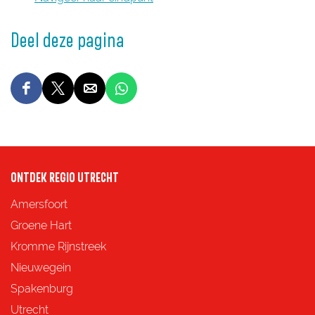
Deel deze pagina
D
D
D
D
e
e
e
e
e
e
e
e
l
l
l
l
ONTDEK REGIO UTRECHT
d
d
d
d
e
e
e
e
Amersfoort
z
z
z
z
Groene Hart
e
e
e
e
Kromme Rijnstreek
p
p
p
p
Nieuwegein
a
a
a
a
Spakenburg
g
g
g
g
Utrecht