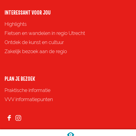
o
o
o
o
p
p
p
p
INTERESSANT VOOR JOU
F
X
e
W
Highlights
a
-
h
Fietsen en wandelen in regio Utrecht
c
m
a
Ontdek de kunst en cultuur
e
a
t
Zakelijk bezoek aan de regio
b
i
s
o
l
A
o
p
PLAN JE BEZOEK
k
p
Praktische informatie
VVV informatiepunten
F
I
a
n