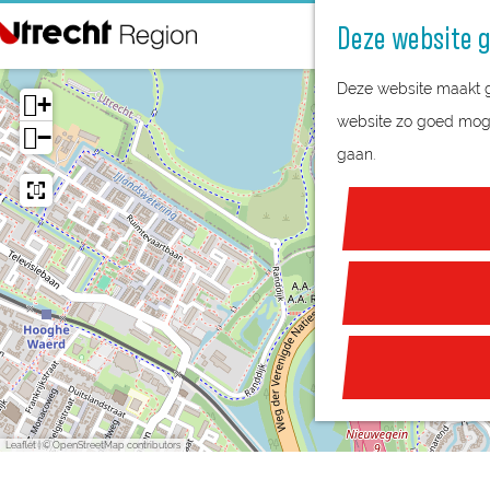
Deze website g
G
Deze website maakt ge
a
+
website zo goed mogel
n
−
gaan.
a
a
r
d
e
h
o
m
e
Leaflet
|
© OpenStreetMap contributors
p