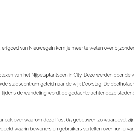
i
a
e
t
e
j
B
r
t
w
e
k
r
b
a
l
o
o
t
g
n
u
e
o
w
r
r
S
s
i
e
5 erfgoed van Nieuwegein kom je meer te weten over bijzonde
r
d
u
i
f
xen van het Nijpelsplantsoen in City. Deze werden door de
euwde stadscentrum geleid naar de wijk Doorslag. De doolhofac
aar tijdens de wandeling wordt de gedachte achter deze stede
aar ook over waarom deze Post 65 gebouwen zo waardevol zijn
gedeeld waarin bewoners en gebruikers vertellen over hun erva