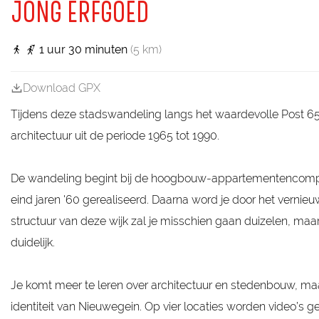
a
JONG ERFGOED
g
e
1 uur 30 minuten
(5 km)
Download GPX
Tijdens deze stadswandeling langs het waardevolle Post 6
architectuur uit de periode 1965 tot 1990.
De wandeling begint bij de hoogbouw-appartementencomple
eind jaren '60 gerealiseerd. Daarna word je door het verni
structuur van deze wijk zal je misschien gaan duizelen, m
duidelijk.
Je komt meer te leren over architectuur en stedenbouw, m
identiteit van Nieuwegein. Op vier locaties worden video’s 