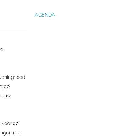
AGENDA
re
 woningnood
htige
nbouw
 voor de
ringen met