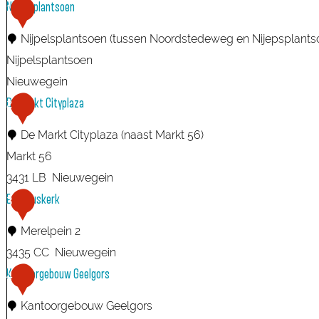
Nijpelsplantsoen
1
Nijpelsplantsoen (tussen Noordstedeweg en Nijepsplantsoe
Nijpelsplantsoen
Nieuwegein
N
De Markt Cityplaza
2
i
De Markt Cityplaza (naast Markt 56)
j
Markt 56
p
3431 LB
Nieuwegein
e
D
Emmauskerk
3
l
e
s
Merelpein 2
M
p
3435 CC
Nieuwegein
a
l
E
Kantoorgebouw Geelgors
4
r
a
m
k
Kantoorgebouw Geelgors
n
m