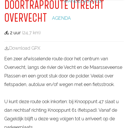
WANDELROUTES
l
e
b
k
DOORTRAPROUTE UTRECHT
k
e
d
t
e
P
l
i
e
t
_
b
k
a
l
k
g
o
b
a
o
e
p
i
a
p
OVERVECHT
l
k
s
e
e
AGENDA
s
e
l
l
s
i
e
n
2 uur
(24,7 km)
n
g
s
t
Download GPX
a
t
Een zeer afwisselende route door het centrum van
i
Overvecht, langs de rivier de Vecht en de Maarsseveense
o
n
Plassen en een groot stuk door de polder. Veelal over
O
v
fietspaden, autoluw en/of wegen met een fietsstrook.
e
r
v
U kunt deze route ook inkorten: bij Knooppunt 47 slaat u
e
c
dan rechtsaf richting Knooppunt 61 (fietspad). Vanaf de
h
Gageldijk blijft u deze weg volgen tot u arriveert op de
t
parkeerplaats.