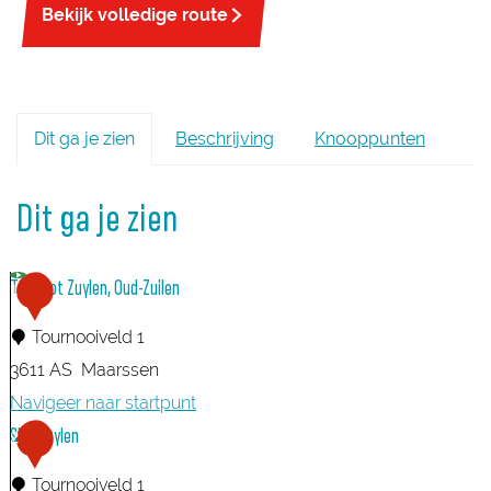
Bekijk volledige route
Dit ga je zien
Beschrijving
Knooppunten
Dit ga je zien
TOP Slot Zuylen, Oud-Zuilen
1
Tournooiveld 1
3611 AS
Maarssen
Navigeer naar startpunt
T
Slot Zuylen
2
O
Tournooiveld 1