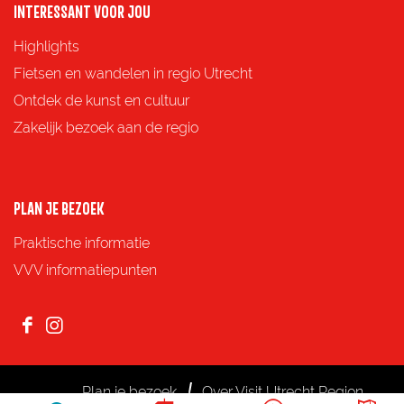
p
p
p
p
INTERESSANT VOOR JOU
u
F
X
e
W
i
Highlights
a
-
h
l
Fietsen en wandelen in regio Utrecht
c
m
a
e
Ontdek de kunst en cultuur
e
a
t
n
Zakelijk bezoek aan de regio
b
i
s
o
l
A
o
p
PLAN JE BEZOEK
k
p
Praktische informatie
VVV informatiepunten
F
I
a
n
c
s
Plan je bezoek
Over Visit Utrecht Region