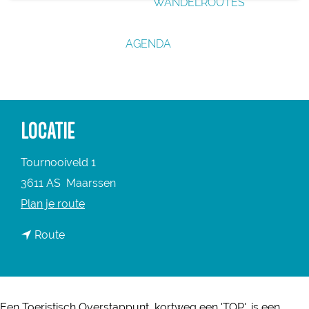
WANDELROUTES
g
e
AGENDA
LOCATIE
Tournooiveld 1
3611 AS
Maarssen
n
Plan je route
a
n
Route
a
a
r
a
T
r
O
Een Toeristisch Overstappunt, kortweg een 'TOP', is een