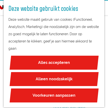
STREEKPRODUCTEN
o
Deze website gebruikt cookies
STREEKMUSEA
e
G
REGIOKAART
k
Deze website maakt gebruik van cookies (Functioneel,
a
NATUURGEBIEDEN
e
Analytisch, Marketing) die noodzakelijk zijn om de website
n
UNESCO WERELDERFGOED
n
zo goed mogelijk te laten functioneren. Door op
a
TOP SLOT ZUYLEN,
JUBILEUM
accepteren te klikken, geef je aan hiermee akkoord te
a
OUD-ZUILEN
gaan.
r
PLAN JE BEZOEK
d
OVERNACHTEN
Alles accepteren
e
INTERACTIEVE KAART
h
ZAKELIJKE LOCATIES
o
Alleen noodzakelijk
REGIO TIPS
m
e
ROUTES
Voorkeuren aanpassen
p
FIETSROUTES
a