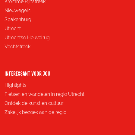
z
z
z
z
Kromme Rijnstreek
e
e
e
e
Nieuwegein
p
p
p
p
Spakenburg
a
a
a
a
Utrecht
g
g
g
g
Utrechtse Heuvelrug
i
i
i
i
Vechtstreek
n
n
n
n
a
a
a
a
o
o
o
o
INTERESSANT VOOR JOU
p
p
p
p
Highlights
F
X
e
W
Fietsen en wandelen in regio Utrecht
a
-
h
Ontdek de kunst en cultuur
c
m
a
Zakelijk bezoek aan de regio
e
a
t
b
i
s