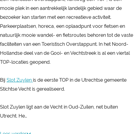
T
P
mooie plek in een aantrekkelijk landelijk gebied waar de
O
S
bezoeker kan starten met een recreatieve activiteit.
P
l
Parkeerplaatsen, horeca, een oplaadpunt voor fietsen en
S
o
natuurlijk mooie wandel- en fietsroutes behoren tot de vaste
l
t
faciliteiten van een Toeristisch Overstappunt. In het Noord-
o
Z
Hollandse deel van de Gooi- en Vechtstreek is al een viertal
t
u
TOP-locaties geopend.
Z
y
u
l
Bij
Slot Zuylen
is de eerste TOP in de Utrechtse gemeente
y
e
Stichtse Vecht is gerealiseerd.
l
n
e
,
Slot Zuylen ligt aan de Vecht in Oud-Zuilen, net buiten
n
O
Utrecht. He…
,
u
O
d
Lees verder