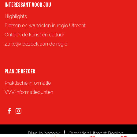
p
p
p
p
INTERESSANT VOOR JOU
F
X
e
W
Highlights
a
-
h
Fietsen en wandelen in regio Utrecht
c
m
a
Ontdek de kunst en cultuur
e
a
t
Zakelijk bezoek aan de regio
b
i
s
o
l
A
o
p
PLAN JE BEZOEK
k
p
Praktische informatie
VVV informatiepunten
F
I
a
n
c
s
Plan je bezoek
Over Visit Utrecht Region