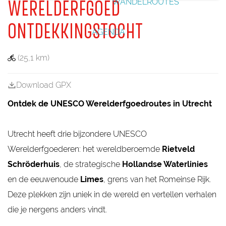
WANDELROUTES
WERELDERFGOED
e
e
e
k
k
e
e
n
b
V
u
e
e
i
r
i
g
e
m
k
h
e
e
c
F
ONTDEKKINGSTOCHT
e
u
AGENDA
m
h
e
i
u
t
c
s
s
e
t
(25,1 km)
e
n
i
u
o
m
Download GPX
F
o
Ontdek de UNESCO Werelderfgoedroutes in Utrecht
r
t
b
i
Utrecht heeft drie bijzondere UNESCO
j
Werelderfgoederen: het wereldberoemde
Rietveld
V
e
Schröderhuis
, de strategische
Hollandse Waterlinies
c
h
en de eeuwenoude
Limes
, grens van het Romeinse Rijk.
t
Deze plekken zijn uniek in de wereld en vertellen verhalen
e
n
die je nergens anders vindt.