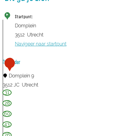
Startpunt:
Domplein
3512
Utrecht
Navigeer naar startpunt
DOMunder
1
Domplein 9
3512 JC
Utrecht
31
D
O
28
M
60
u
43
n
76