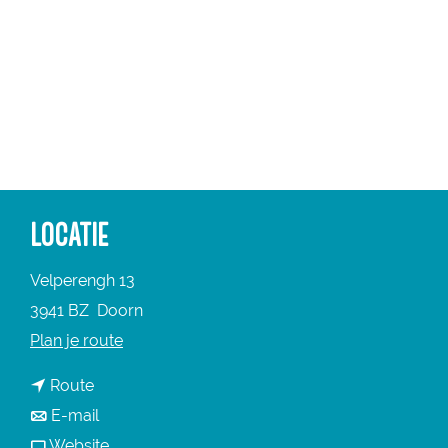
a
g
e
LOCATIE
Velperengh 13
3941 BZ
Doorn
n
Plan je route
a
n
Route
a
a
n
E-mail
r
a
a
v
Website