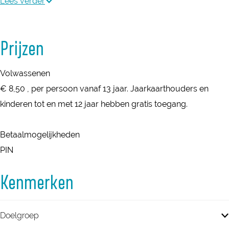
G
m
Lees verder
i
G
m
i
Prijzen
b
m
o
b
Volwassenen
r
o
€ 8,50 , per persoon vanaf 13 jaar. Jaarkaarthouders en
n
r
kinderen tot en met 12 jaar hebben gratis toegang.
n
Betaalmogelijkheden
PIN
Kenmerken
Doelgroep