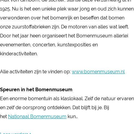
u
a
n
m
n
n
1925. Nu is het een unieke plek waar jong en oud zich kunnen
s
a
a
u
m
m
verwonderen over het bomenrijk en beseffen dat bomen
e
l
a
s
u
u
onze zuurstoffabrieken zijn. De motoren van alles wat leeft.
u
B
l
e
s
s
Door het jaar heen organiseert het Bomenmuseum allerlei
m
o
B
u
e
e
evenementen, concerten, kunstexposities en
G
m
o
m
u
u
kinderactiviteiten.
i
e
m
G
m
m
m
n
e
i
G
G
Alle activiteiten zijn te vinden op:
www.bomenmuseum.nl
b
m
n
m
i
i
o
u
m
b
m
m
Speuren in het Bomenmuseum
r
s
u
o
b
b
Een enorme bomentuin als klaslokaal. Zelf de natuur ervaren
n
e
s
r
o
o
en zelf de oorsprong ontdekken. Dat blijft bij je. Bij
u
e
n
r
r
het
Nationaal Bomenmuseum
kun…
m
u
n
n