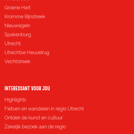
e
e
e
e
Groene Hart
z
z
z
z
Kromme Rijnstreek
e
e
e
e
Nieuwegein
p
p
p
p
Spakenburg
a
a
a
a
Utrecht
g
g
g
g
Utrechtse Heuvelrug
i
i
i
i
Vechtstreek
n
n
n
n
a
a
a
a
o
o
o
o
INTERESSANT VOOR JOU
p
p
p
p
Highlights
F
X
e
W
Fietsen en wandelen in regio Utrecht
a
-
h
Ontdek de kunst en cultuur
c
m
a
Zakelijk bezoek aan de regio
e
a
t