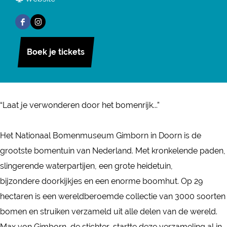
N
r
a
a
a
F
I
N
r
n
t
a
n
a
N
N
i
Boek je tickets
c
s
t
a
a
o
e
t
i
t
t
n
b
a
o
i
i
a
o
g
n
o
o
“Laat je verwonderen door het bomenrijk...”
a
o
r
a
n
n
l
k
a
a
a
a
Het Nationaal Bomenmuseum Gimborn in Doorn is de
B
N
m
l
a
a
grootste bomentuin van Nederland. Met kronkelende paden,
o
a
N
B
l
l
slingerende waterpartijen, een grote heidetuin,
m
t
a
o
B
B
bijzondere doorkijkjes en een enorme boomhut. Op 29
e
i
t
m
o
o
hectaren is een wereldberoemde collectie van 3000 soorten
n
o
i
e
m
m
bomen en struiken verzameld uit alle delen van de wereld.
m
n
o
n
e
e
Max von Gimborn, de stichter, startte deze verzameling al in