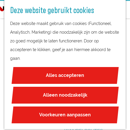
STREEKPRODUCTEN
o
Deze website gebruikt cookies
STREEKMUSEA
e
G
REGIOKAART
k
Deze website maakt gebruik van cookies (Functioneel,
a
NATUURGEBIEDEN
e
Analytisch, Marketing) die noodzakelijk zijn om de website
n
UNESCO WERELDERFGOED
n
zo goed mogelijk te laten functioneren. Door op
a
JUBILEUM
accepteren te klikken, geef je aan hiermee akkoord te
a
gaan.
r
PLAN JE BEZOEK
d
OVERNACHTEN
Alles accepteren
e
INTERACTIEVE KAART
h
ZAKELIJKE LOCATIES
o
Alleen noodzakelijk
REGIO TIPS
m
e
ROUTES
Voorkeuren aanpassen
p
FIETSROUTES
a