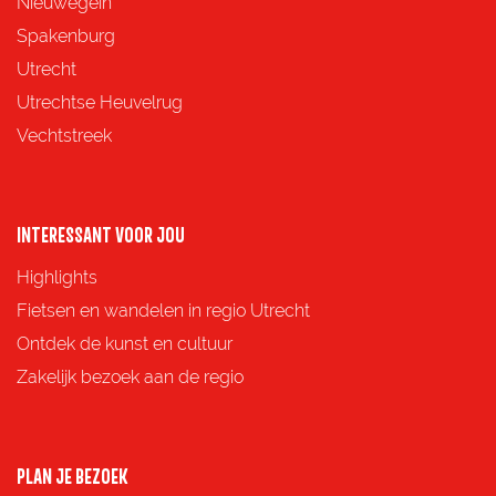
Nieuwegein
l
Spakenburg
d
Utrecht
s
Utrechtse Heuvelrug
e
Vechtstreek
P
o
l
INTERESSANT VOOR JOU
d
e
Highlights
r
Fietsen en wandelen in regio Utrecht
Ontdek de kunst en cultuur
Zakelijk bezoek aan de regio
PLAN JE BEZOEK