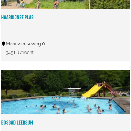
s
e
HAARRIJNSE PLAS
P
l
a
H
Maarssenseweg 0
s
a
3451
Utrecht
a
r
r
i
j
n
s
e
BOSBAD LEERSUM