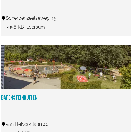
P
l
a
B
Scherpenzeelseweg 45
s
o
3956 KB
Leersum
s
b
a
d
L
e
e
r
BATENSTEINBUITEN
s
u
m
B
van Helvoortlaan 40