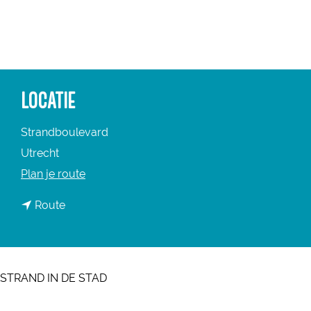
a
g
e
LOCATIE
Strandboulevard
Utrecht
n
Plan je route
a
n
Route
a
a
r
a
H
r
a
STRAND IN DE STAD
H
a
a