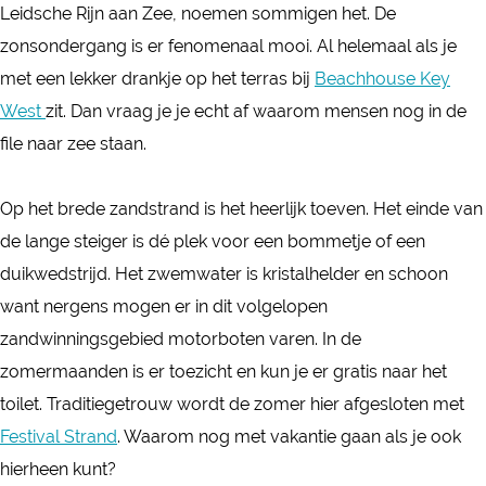
r
Leidsche Rijn aan Zee, noemen sommigen het. De
a
r
zonsondergang is er fenomenaal mooi. Al helemaal als je
r
i
met een lekker drankje op het terras bij
Beachhouse Key
r
j
West
zit. Dan vraag je je echt af waarom mensen nog in de
i
n
file naar zee staan.
j
s
n
e
Op het brede zandstrand is het heerlijk toeven. Het einde van
s
P
de lange steiger is dé plek voor een bommetje of een
e
l
duikwedstrijd. Het zwemwater is kristalhelder en schoon
P
a
want nergens mogen er in dit volgelopen
l
s
zandwinningsgebied motorboten varen. In de
a
zomermaanden is er toezicht en kun je er gratis naar het
s
toilet. Traditiegetrouw wordt de zomer hier afgesloten met
Festival Strand
. Waarom nog met vakantie gaan als je ook
hierheen kunt?