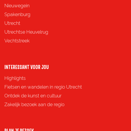
e
e
e
e
Nieuwegein
p
p
p
p
Spakenburg
a
a
a
a
Utrecht
g
g
g
g
Utrechtse Heuvelrug
i
i
i
i
Vechtstreek
n
n
n
n
a
a
a
a
o
o
o
o
INTERESSANT VOOR JOU
p
p
p
p
Highlights
F
X
e
W
Fietsen en wandelen in regio Utrecht
a
-
h
Ontdek de kunst en cultuur
c
m
a
Zakelijk bezoek aan de regio
e
a
t
b
i
s
o
l
A
PLAN JE BEZOEK