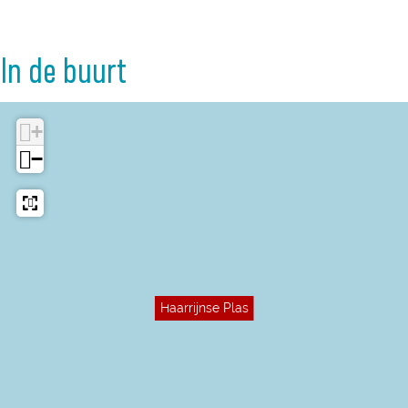
In de buurt
+
−
Haarrijnse Plas