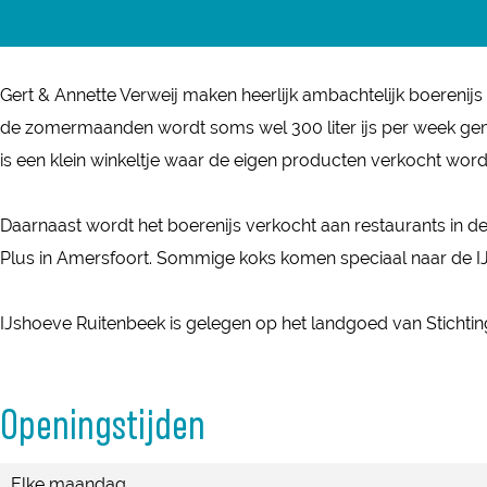
h
a
o
s
J
I
o
c
e
h
s
J
e
e
v
o
h
s
Gert & Annette Verweij maken heerlijk ambachtelijk boerenij
v
b
e
e
o
h
de zomermaanden wordt soms wel 300 liter ijs per week gemaa
e
o
R
v
e
o
is een klein winkeltje waar de eigen producten verkocht worde
R
o
u
e
v
e
u
k
i
R
e
v
Daarnaast wordt het boerenijs verkocht aan restaurants in
i
I
t
u
R
e
Plus in Amersfoort. Sommige koks komen speciaal naar de IJs
t
J
e
i
u
R
e
s
n
t
i
u
IJshoeve Ruitenbeek is gelegen op het landgoed van Stichti
n
h
b
e
t
i
b
o
e
n
e
t
e
Openingstijden
e
e
b
n
e
e
v
k
e
b
n
k
Elke maandag
e
e
e
b