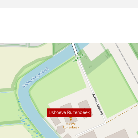
IJshoeve Ruitenbeek