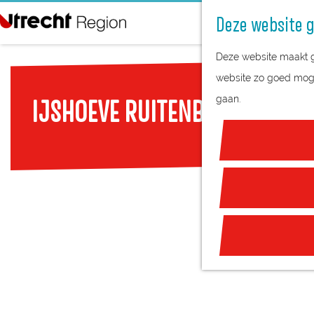
Deze website g
G
Deze website maakt ge
a
website zo goed mogel
n
gaan.
IJSHOEVE RUITENBEEK
a
a
r
d
e
h
o
m
e
p