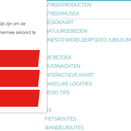
o
STREEKPRODUCTEN
e
STREEKMUSEA
k
REGIOKAART
ijk zijn om de
e
NATUURGEBIEDEN
 hiermee akkoord te
n
UNESCO WERELDERFGOED JUBILEUM
PLAN JE BEZOEK
OVERNACHTEN
INTERACTIEVE KAART
ZAKELIJKE LOCATIES
REGIO TIPS
ROUTES
FIETSROUTES
WANDELROUTES