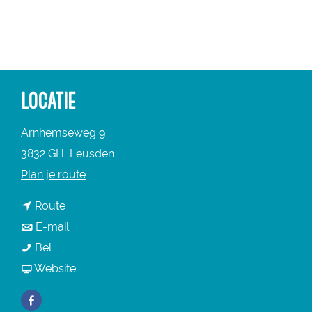
a
g
e
LOCATIE
Arnhemseweg 9
3832 GH
Leusden
n
Plan je route
a
n
Route
a
a
n
E-mail
r
I
a
a
Bel
I
J
r
a
v
Website
J
s
I
r
a
s
F
h
J
I
n