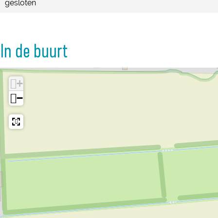
gesloten
In de buurt
+
−