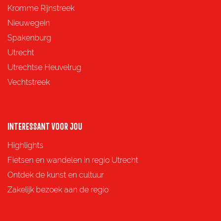
z
z
z
z
Kromme Rijnstreek
e
e
e
e
Nieuwegein
p
p
p
p
Spakenburg
a
a
a
a
Utrecht
g
g
g
g
Utrechtse Heuvelrug
i
i
i
i
Vechtstreek
n
n
n
n
a
a
a
a
o
o
o
o
INTERESSANT VOOR JOU
p
p
p
p
Highlights
F
X
e
W
Fietsen en wandelen in regio Utrecht
a
-
h
Ontdek de kunst en cultuur
c
m
a
Zakelijk bezoek aan de regio
e
a
t
b
i
s