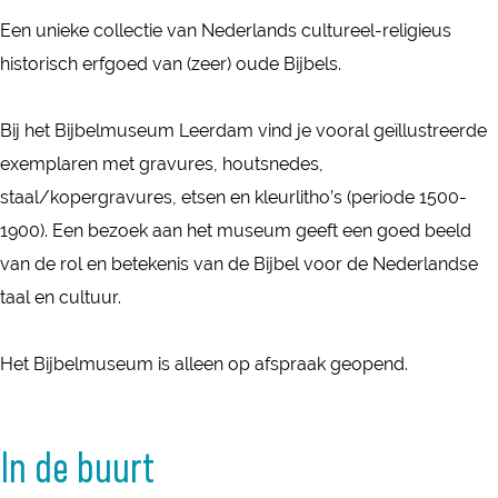
r
i
Een unieke collectie van Nederlands cultureel-religieus
B
j
historisch erfgoed van (zeer) oude Bijbels.
i
b
j
e
Bij het Bijbelmuseum Leerdam vind je vooral geïllustreerde
b
l
exemplaren met gravures, houtsnedes,
e
m
staal/kopergravures, etsen en kleurlitho’s (periode 1500-
l
u
1900). Een bezoek aan het museum geeft een goed beeld
m
s
van de rol en betekenis van de Bijbel voor de Nederlandse
u
e
taal en cultuur.
s
u
e
m
Het Bijbelmuseum is alleen op afspraak geopend.
u
L
m
e
L
In de buurt
e
e
r