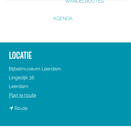
WANDELROUTES
g
e
AGENDA
LOCATIE
Bijbelmuseum Leerdam
Lingedijk 36
Leerdam
n
Plan je route
a
n
Route
a
a
r
a
B