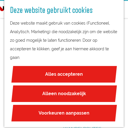
STREEKPRODUCTEN
o
Deze website gebruikt cookies
STREEKMUSEA
e
G
REGIOKAART
k
Deze website maakt gebruik van cookies (Functioneel,
a
NATUURGEBIEDEN
e
Analytisch, Marketing) die noodzakelijk zijn om de website
n
UNESCO WERELDERFGOED
n
zo goed mogelijk te laten functioneren. Door op
a
BIJBELMUSEUM
JUBILEUM
accepteren te klikken, geef je aan hiermee akkoord te
a
LEERDAM
gaan.
r
PLAN JE BEZOEK
d
OVERNACHTEN
Alles accepteren
e
INTERACTIEVE KAART
h
ZAKELIJKE LOCATIES
o
Alleen noodzakelijk
REGIO TIPS
m
e
ROUTES
Voorkeuren aanpassen
p
FIETSROUTES
a