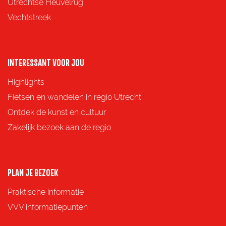
g
g
g
g
Utrechtse Heuvelrug
i
i
i
i
Vechtstreek
n
n
n
n
a
a
a
a
o
o
o
o
INTERESSANT VOOR JOU
p
p
p
p
Highlights
F
X
e
W
Fietsen en wandelen in regio Utrecht
a
-
h
Ontdek de kunst en cultuur
c
m
a
Zakelijk bezoek aan de regio
e
a
t
b
i
s
o
l
A
PLAN JE BEZOEK
o
p
Praktische informatie
k
p
VVV informatiepunten