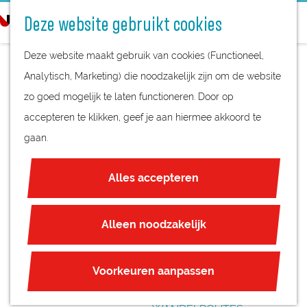
STREEKPRODUCTEN
o
Deze website gebruikt cookies
STREEKMUSEA
e
G
REGIOKAART
k
Deze website maakt gebruik van cookies (Functioneel,
a
NATUURGEBIEDEN
e
Analytisch, Marketing) die noodzakelijk zijn om de website
n
UNESCO WERELDERFGOED
n
zo goed mogelijk te laten functioneren. Door op
a
OPEN
JUBILEUM
accepteren te klikken, geef je aan hiermee akkoord te
a
MONUMENTENDAG
gaan.
r
PLAN JE BEZOEK
d
BUNSCHOTEN
OVERNACHTEN
Alles accepteren
e
INTERACTIEVE KAART
h
ZAKELIJKE LOCATIES
o
Alleen noodzakelijk
REGIO TIPS
m
e
ROUTES
Voorkeuren aanpassen
p
FIETSROUTES
a