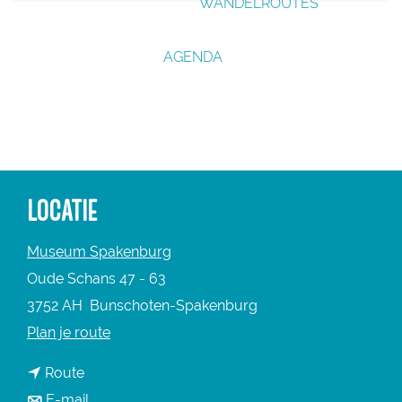
WANDELROUTES
g
e
AGENDA
LOCATIE
Museum Spakenburg
Oude Schans 47 - 63
3752 AH
Bunschoten-Spakenburg
n
Plan je route
a
n
Route
a
a
n
E-mail