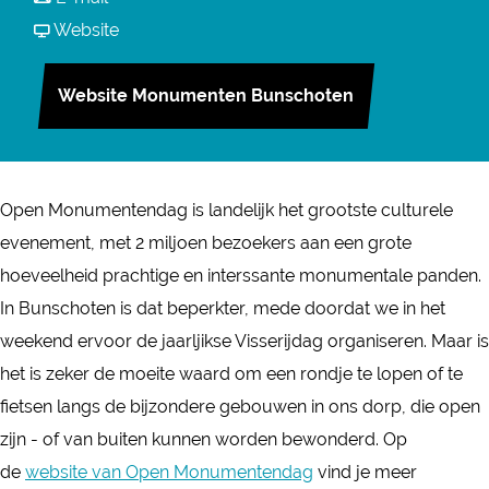
r
a
a
v
Website
O
r
a
a
p
O
r
n
Website Monumenten Bunschoten
e
p
O
O
n
e
p
p
M
n
e
e
o
Open Monumentendag is landelijk het grootste culturele
M
n
n
n
evenement, met 2 miljoen bezoekers aan een grote
o
M
M
u
hoeveelheid prachtige en interssante monumentale panden.
n
o
o
m
In Bunschoten is dat beperkter, mede doordat we in het
u
n
n
e
weekend ervoor de jaarljikse Visserijdag organiseren. Maar is
m
u
u
n
het is zeker de moeite waard om een rondje te lopen of te
e
m
m
t
fietsen langs de bijzondere gebouwen in ons dorp, die open
n
e
e
e
zijn - of van buiten kunnen worden bewonderd. Op
t
n
n
n
de
website van Open Monumentendag
vind je meer
e
t
t